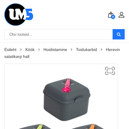
0
Esileht
Köök
Hoidistamine
Toidukarbid
Herevin
salatikarp hall