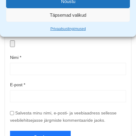
Nõustu
Täpsemad valikud
Privaatsustingimused
Upload up to 5 images or videos
Nimi
*
E-post
*
Salvesta minu nimi, e-posti- ja veebiaadress sellesse
veebilehitsejasse järgmiste kommentaaride jaoks.