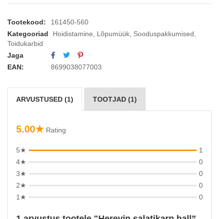
Tootekood:
161450-560
Kategooriad
Hoidistamine
,
Lõpumüük
,
Sooduspakkumised
,
Toidukarbid
Jaga
EAN:
8699038077003
ARVUSTUSED (1)
TOOTJAD (1)
5.00★
Rating
5★
1
4★
0
3★
0
2★
0
1★
0
1 arvustus tootele
Herevin salatikarp hall