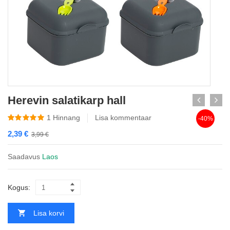
Herevin salatikarp hall
1
Hinnang
Lisa kommentaar
-40%
2,39
€
3,99
€
Saadavus
Laos
Kogus:
Lisa korvi