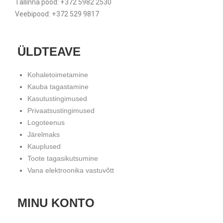
Tallinna pood: +372 5982 2530
Veebipood: +372 529 9817
ÜLDTEAVE
Kohaletoimetamine
Kauba tagastamine
Kasutustingimused
Privaatsustingimused
Logoteenus
Järelmaks
Kauplused
Toote tagasikutsumine
Vana elektroonika vastuvõtt
MINU KONTO