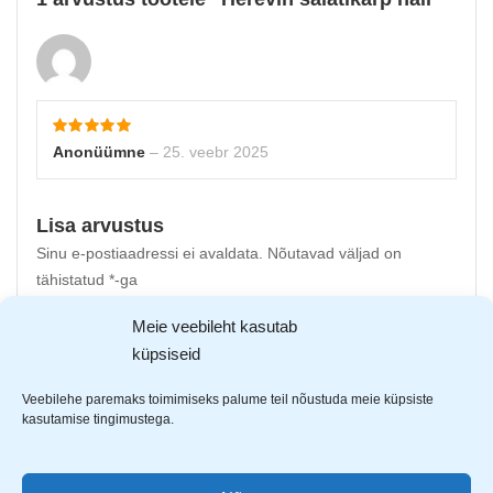
Anonüümne
–
25. veebr 2025
Lisa arvustus
Sinu e-postiaadressi ei avaldata.
Nõutavad väljad on
tähistatud
*
-ga
Meie veebileht kasutab
Sinu hinnang
küpsiseid
Sinu arvustus
*
Veebilehe paremaks toimimiseks palume teil nõustuda meie küpsiste
kasutamise tingimustega.