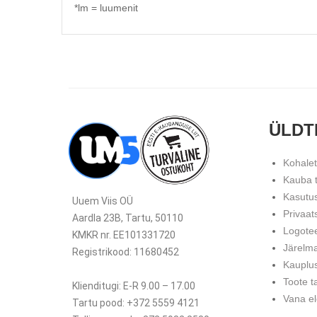
*lm = luumenit
ÜLDT
Kohale
Kauba 
Kasutu
Uuem Viis OÜ
Privaat
Aardla 23B, Tartu, 50110
Logote
KMKR nr. EE101331720
Järelm
Registrikood: 11680452
Kauplu
Toote t
Klienditugi: E-R 9.00 – 17.00
Vana el
Tartu pood: +372 5559 4121