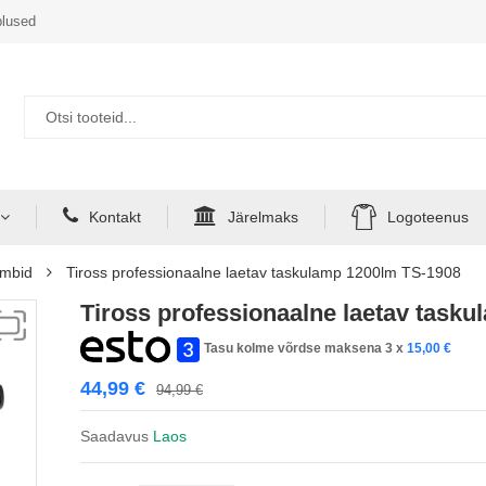
lused
Kontakt
Järelmaks
Logoteenus
ambid
Tiross professionaalne laetav taskulamp 1200lm TS-1908
Tiross professionaalne laetav task
Tasu kolme võrdse maksena 3 x
15,00
€
44,99
€
94,99
€
Saadavus
Laos