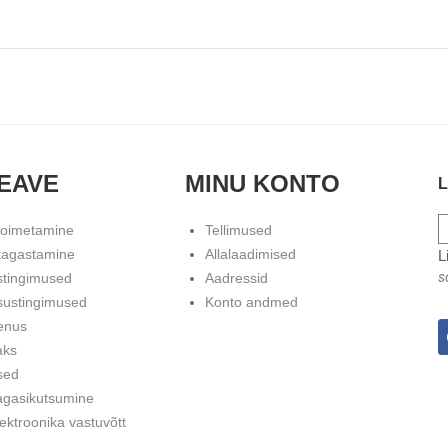
EAVE
MINU KONTO
L
toimetamine
Tellimused
tagastamine
Allalaadimised
L
s
stingimused
Aadressid
sustingimused
Konto andmed
enus
aks
sed
agasikutsumine
ektroonika vastuvõtt