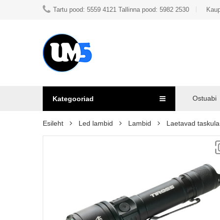
Tartu pood: 5559 4121 Tallinna pood: 5982 2530
Kaup
Ostuabi
Kategooriad
Esileht
Led lambid
Lambid
Laetavad taskul