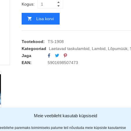
Kogus:
Lisa korvi
Tootekood:
TS-1908
Kategooriad
Laetavad taskulambid
,
Lambid
,
Lõpumüük
,
Jaga
EAN:
5901698507473
Meie veebileht kasutab küpsiseid
eebilehe paremaks toimimiseks palume teil nõustuda meie küpsiste kasutamise