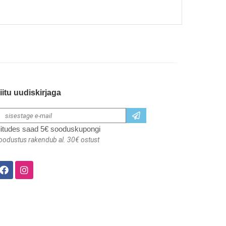
iitu uudiskirjaga
iitudes saad 5€ sooduskupongi
oodustus rakendub al. 30€ ostust