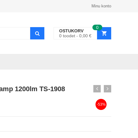
Minu konto
0
OSTUKORV
0
toodet
0,00
€
ulamp 1200lm TS-1908
-53%