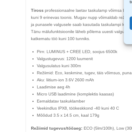
t
Tiross
professionaalne laetav taskulamp võimsa LU
kuni 9 erinevas toonis. Mugav nupp võimaldab režiime 
ja punasele valgusele saab kasutada taskulampi ka s
Tänu mälufunktsioonile läheb põlema uuesti valgus, mi
katkematu töö kuni 100 tunniks.
Pirn: LUMINUS + CREE LED, soojus 6500k
Valgustugevus: 1200 luumenit
Valgusulatus kuni 300m
Režiimid: Eco, keskmine, tugev, täis võimsus, puna
Aku: liitium-ion 3.6V 2600 mAh
Laadimise aeg 4h
Micro USB laadimine (komplektis kaasas)
Eemaldatav taskuklamber
Veekindlus IPX8, töökeskkond -40 kuni 40 C
Mõõdud 3.5 x 14.5 cm, kaal 179g
Režiimid tugevus/tööaeg:
ECO (5lm/100h), Low (30lm