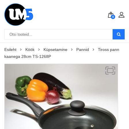
0
Esileht
Köök
Küpsetamine
Pannid
Tiross pann
kaanega 28cm TS-1268P