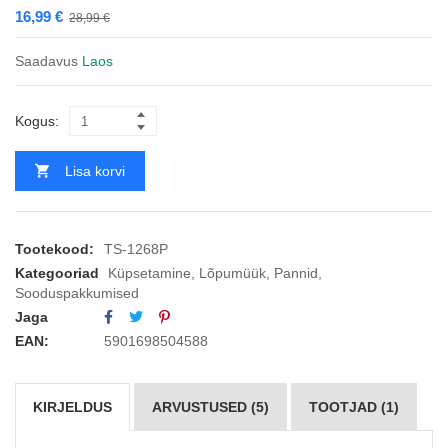
16,99
€
28,99
€
Saadavus
Laos
Kogus:
Lisa korvi
Tootekood:
TS-1268P
Kategooriad
Küpsetamine
,
Lõpumüük
,
Pannid
,
Sooduspakkumised
Jaga
EAN:
5901698504588
KIRJELDUS
ARVUSTUSED (5)
TOOTJAD (1)