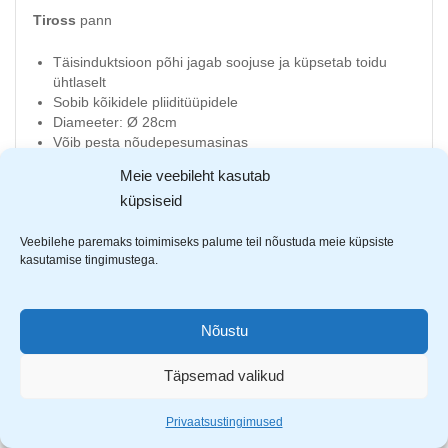
Tiross
pann
Täisinduktsioon põhi jagab soojuse ja küpsetab toidu
ühtlaselt
Sobib kõikidele pliiditüüpidele
Diameeter: Ø 28cm
Võib pesta nõudepesumasinas
Põhja paksus 3mm
Meie veebileht kasutab
Panniga komplektis ka kaas
küpsiseid
Veebilehe paremaks toimimiseks palume teil nõustuda meie küpsiste
kasutamise tingimustega.
Nõustu
AVASTA SARNASEID TOOTEID
Täpsemad valikud
Privaatsustingimused
-18%
-19%