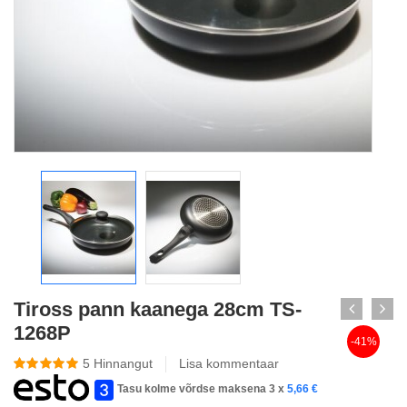
Tiross pann kaanega 28cm TS-
1268P
-41%
5
Hinnangut
Lisa kommentaar
Tasu kolme võrdse maksena 3 x
5,66
€