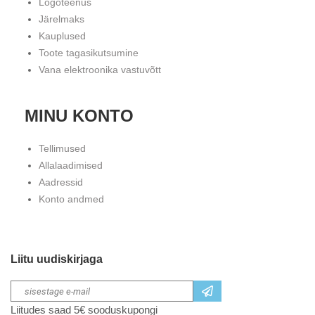
Logoteenus
Järelmaks
Kauplused
Toote tagasikutsumine
Vana elektroonika vastuvõtt
MINU KONTO
Tellimused
Allalaadimised
Aadressid
Konto andmed
Liitu uudiskirjaga
Liitudes saad 5€ sooduskupongi