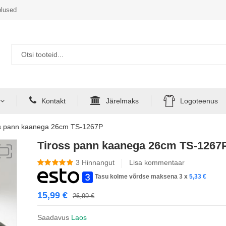
lused
Kontakt
Järelmaks
Logoteenus
ss pann kaanega 26cm TS-1267P
Tiross pann kaanega 26cm TS-1267
3
Hinnangut
Lisa kommentaar
Tasu kolme võrdse maksena 3 x
5,33
€
15,99
€
26,99
€
Saadavus
Laos