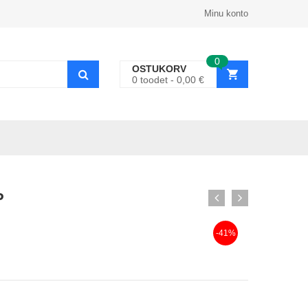
Minu konto
0
OSTUKORV
0
toodet
0,00
€
P
-41%