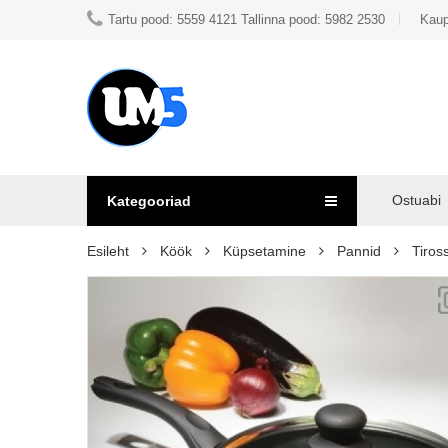
Tartu pood: 5559 4121 Tallinna pood: 5982 2530
Kaup
Ostuabi
Kategooriad
Esileht
Köök
Küpsetamine
Pannid
Tiro