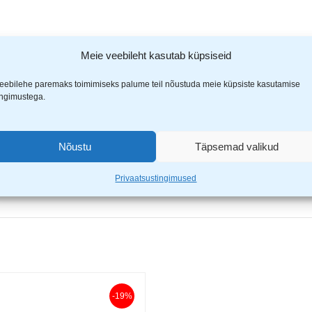
u ühtlaselt
Meie veebileht kasutab küpsiseid
eebilehe paremaks toimimiseks palume teil nõustuda meie küpsiste kasutamise
ingimustega.
Nõustu
Täpsemad valikud
Privaatsustingimused
-19%