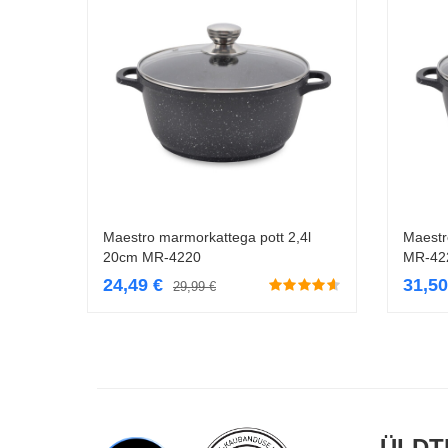
Maestro marmorkattega pott 2,4l
Maestr
Lisa korvi
20cm MR-4220
MR-42
24,49
€
31,5
29,99
€
ÜLDT