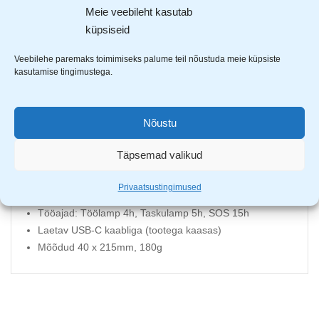
moodustades harkjala kujuline töölamp.
Meie veebileht kasutab
Põhjas asub ka võimekas taskulamp ning lisaks saab toodet
küpsiseid
kasutada ka akupangana. Sobib ideaalselt töölambiks,
Veebilehe paremaks toimimiseks palume teil nõustuda meie küpsiste
matkamisel või majapidamises kasutamiseks.
kasutamise tingimustega.
Töölambi pirnid: 48 SMD LED, 190 luumenit
Punane tuli: 24 punast diood LED-i
Nõustu
Valgustemperatuur: 6500k
Lambid on 90 kraadi pööratavad
Täpsemad valikud
Töölambil on magnet ja konks
Korpuse kaitseaste: IP44 ja IK05
Privaatsustingimused
Aku: Li-ion 18650, 1800 mAh
Tööajad: Töölamp 4h, Taskulamp 5h, SOS 15h
Laetav USB-C kaabliga (tootega kaasas)
Mõõdud 40 x 215mm, 180g