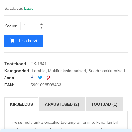
Saadavus
Laos
Kogus:
Lisa korvi
Tootekood:
TS-1941
Kategooriad
Lambid
,
Multifunktsionaalsed
,
Sooduspakkumised
Jaga
EAN:
5901698508463
KIRJELDUS
ARVUSTUSED (2)
TOOTJAD (1)
Tiross
multifunktsionaalne töölamp on eriline, kuna lambil
on 3 pirni, mida saab keerata erinevatesse suundadesse,