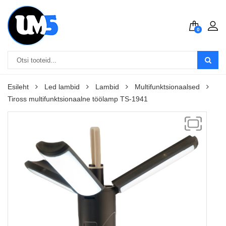
0
Esileht
Led lambid
Lambid
Multifunktsionaalsed
Tiross multifunktsionaalne töölamp TS-1941