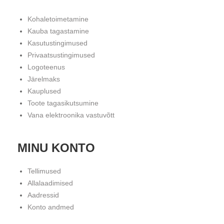
Kohaletoimetamine
Kauba tagastamine
Kasutustingimused
Privaatsustingimused
Logoteenus
Järelmaks
Kauplused
Toote tagasikutsumine
Vana elektroonika vastuvõtt
MINU KONTO
Tellimused
Allalaadimised
Aadressid
Konto andmed