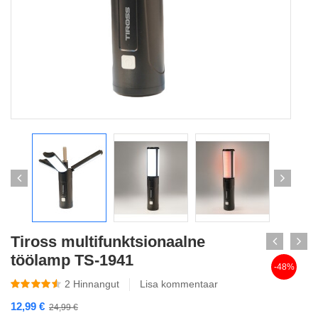
Tiross multifunktsionaalne
töölamp TS-1941
-48%
2
Hinnangut
Lisa kommentaar
12,99
€
24,99
€