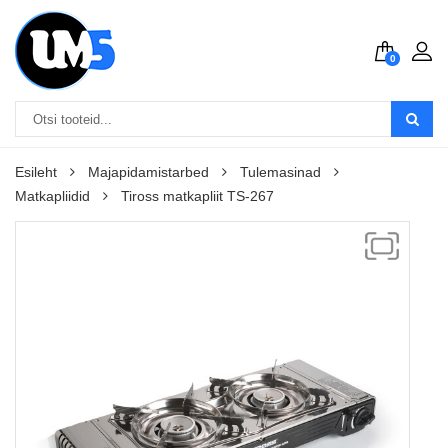
0
Esileht
Majapidamistarbed
Tulemasinad
Matkapliidid
Tiross matkapliit TS-267