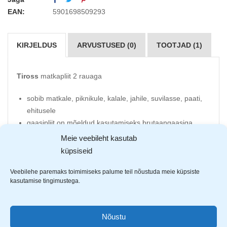
EAN:
5901698509293
KIRJELDUS
ARVUSTUSED (0)
TOOTJAD (1)
Tiross
matkapliit 2 rauaga
sobib matkale, piknikule, kalale, jahile, suvilasse, paati,
ehitusele
gaasipliit on mõeldud kasutamiseks brutaangaasiga
põleti võimsus 2.2kW x2
Meie veebileht kasutab
gaasi tarbimine 160g/h x2
küpsiseid
üks gaasiballoon kestab 150-180 minutit pideval
põlemisel
Veebilehe paremaks toimimiseks palume teil nõustuda meie küpsiste
kasutamise tingimustega.
gaasipliiti võib süüdata ja kustutada korduvalt kuni
ballooni täieliku tühjenemiseni
mõõdud 70cm x 42cm x 34cm
Nõustu