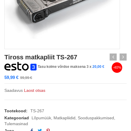
Tiross matkapliit TS-267
Tasu kolme võrdse maksena 3 x
20,00
€
-40%
59,99
€
99,99
€
Saadavus
Laost otsas
Tootekood:
TS-267
Kategooriad
Lõpumüük
,
Matkapliidid
,
Sooduspakkumised
,
Tulemasinad
Jaga