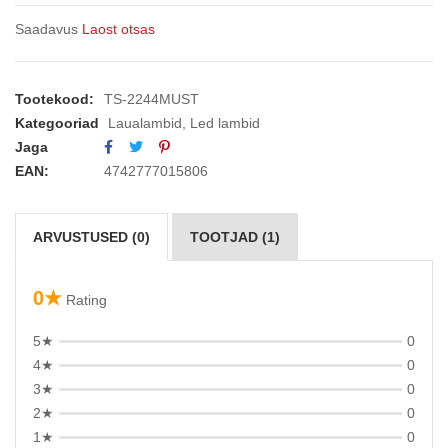
Saadavus
Laost otsas
Tootekood:
TS-2244MUST
Kategooriad
Laualambid
,
Led lambid
Jaga
EAN:
4742777015806
ARVUSTUSED (0)
TOOTJAD (1)
0★
Rating
5★
0
4★
0
3★
0
2★
0
1★
0