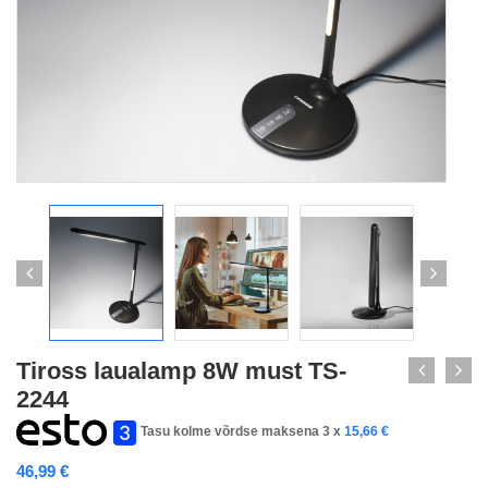
Tiross laualamp 8W must TS-
2244
Tasu kolme võrdse maksena 3 x
15,66
€
46,99
€