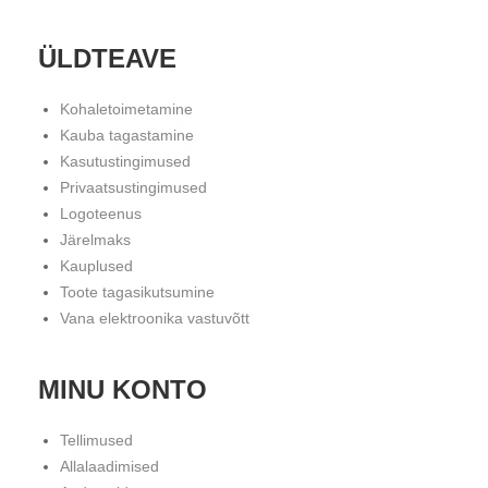
ÜLDTEAVE
Kohaletoimetamine
Kauba tagastamine
Kasutustingimused
Privaatsustingimused
Logoteenus
Järelmaks
Kauplused
Toote tagasikutsumine
Vana elektroonika vastuvõtt
MINU KONTO
Tellimused
Allalaadimised