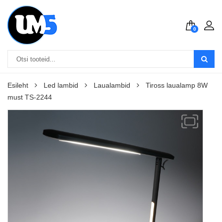
0
Esileht
Led lambid
Laualambid
Tiross laualamp 8W
must TS-2244