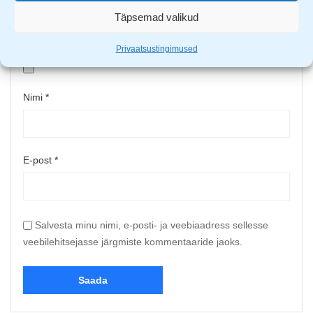
Täpsemad valikud
Upload up to 5 images or videos
Privaatsustingimused
Nimi
*
E-post
*
Salvesta minu nimi, e-posti- ja veebiaadress sellesse
veebilehitsejasse järgmiste kommentaaride jaoks.