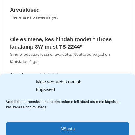
Arvustused
There are no reviews yet
Ole esimene, kes hindab toodet “Tiross
laualamp 8W must TS-2244”
Sinu e-postiaadressi ei avaldata.
Nõutavad väljad on
tähistatud
*
-ga
Sinu hinnang
Meie veebileht kasutab
Sinu arvustus
*
küpsiseid
Veebilehe paremaks toimimiseks palume teil nõustuda meie küpsiste
kasutamise tingimustega.
Nõustu