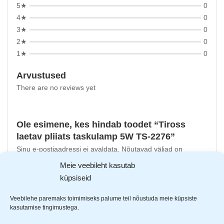
5★
0
4★
0
3★
0
2★
0
1★
0
Arvustused
There are no reviews yet
Ole esimene, kes hindab toodet “Tiross
laetav pliiats taskulamp 5W TS-2276”
Sinu e-postiaadressi ei avaldata.
Nõutavad väljad on
tähistatud
*
-ga
Meie veebileht kasutab
küpsiseid
Sinu hinnang
Sinu arvustus
*
Veebilehe paremaks toimimiseks palume teil nõustuda meie küpsiste
kasutamise tingimustega.