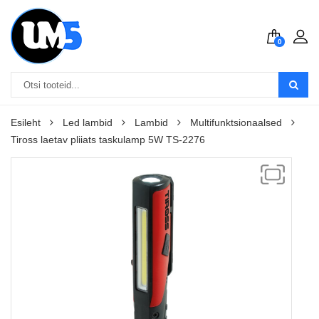
0
Esileht
Led lambid
Lambid
Multifunktsionaalsed
Tiross laetav pliiats taskulamp 5W TS-2276