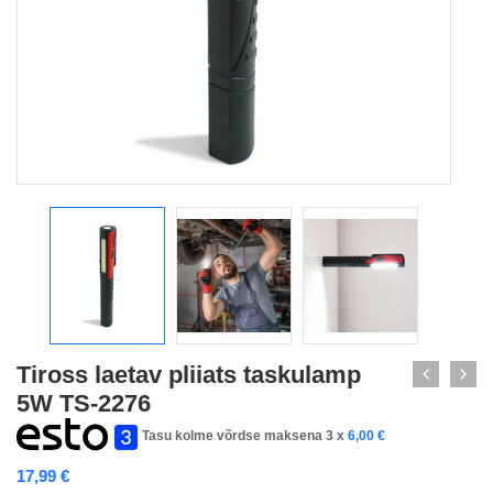
Tiross laetav pliiats taskulamp
5W TS-2276
Tasu kolme võrdse maksena 3 x
6,00
€
17,99
€