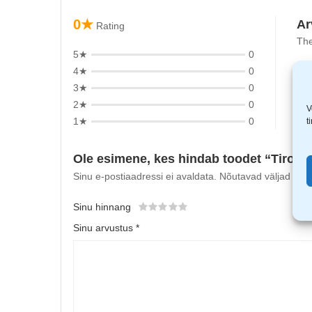
0★
Ar
Rating
The
5★
0
4★
0
3★
0
2★
0
V
1★
0
t
Ole esimene, kes hindab toodet “Tiross
Sinu e-postiaadressi ei avaldata.
Nõutavad väljad on t
Sinu hinnang
Sinu arvustus
*