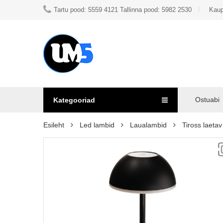
Tartu pood: 5559 4121 Tallinna pood: 5982 2530
Kaup
Ostuabi
Kategooriad
Esileht
Led lambid
Laualambid
Tiross laeta