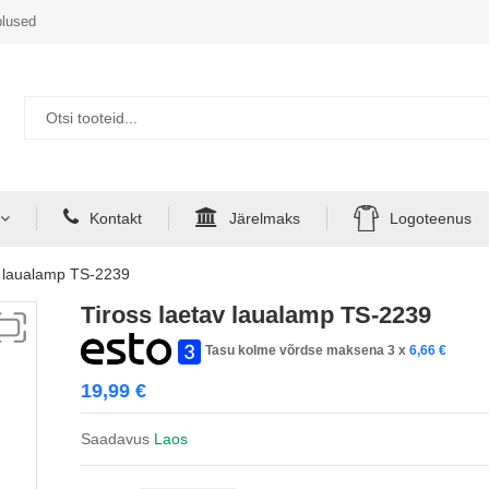
lused
Kontakt
Järelmaks
Logoteenus
v laualamp TS-2239
Tiross laetav laualamp TS-2239
Tasu kolme võrdse maksena 3 x
6,66
€
19,99
€
Saadavus
Laos