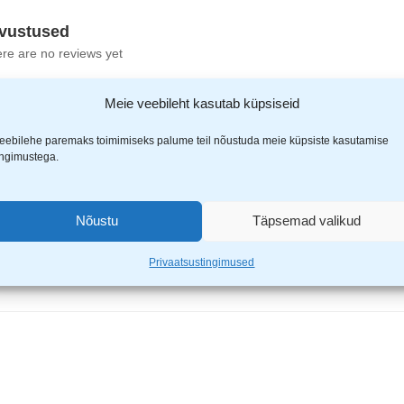
vustused
re are no reviews yet
Meie veebileht kasutab küpsiseid
eebilehe paremaks toimimiseks palume teil nõustuda meie küpsiste kasutamise
ingimustega.
 laetav laualamp TS-2239”
Nõustu
Täpsemad valikud
ähistatud
*
-ga
Privaatsustingimused