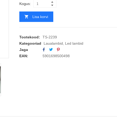
Kogus:
Lisa korvi
Tootekood:
TS-2239
Kategooriad
Laualambid
,
Led lambid
Jaga
EAN:
5901698500498