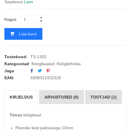
Saadavus
Laos
Kogus:
Lisa korvi
Tootekood:
TS-1302
Kategooriad
Köögikaalud
,
Köögitehnika
Jaga
EAN:
5908313332328
KIRJELDUS
ARVUSTUSED (0)
TOOTJAD (1)
Tiross
köögikaal
Peenike kest paksusega 13mm