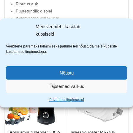
Riputus auk
Puutetundlik displei
Automaatne väljalülitus
Lubatud koormus 5kg
Meie veebileht kasutab
Patarei: 1x3V (tootega kaasas)
küpsiseid
Veebilehe paremaks toimimiseks palume teil nõustuda meie küpsiste
kasutamise tingimustega.
AVASTA SARNASEID TOOTEID
Nõustu
-30%
-18%
Täpsemad valikud
Privaatsustingimused
Tiross smuuti blender 300W
Maestro röster MR-706