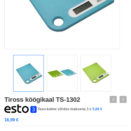
Tiross köögikaal TS-1302
Tasu kolme võrdse maksena 3 x
5,66
€
16,99
€