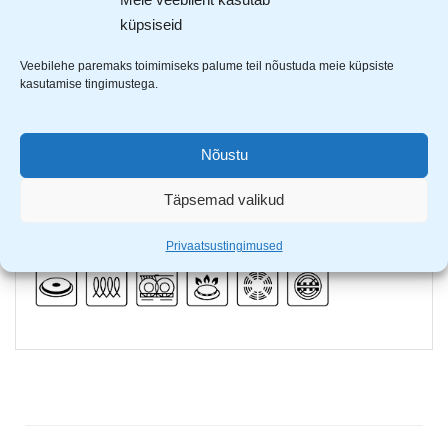
Tiross
graniitkattega pott
küpsiseid
Mittenakkuv graniitkivist pinnakate
Veebilehe paremaks toimimiseks palume teil nõustuda meie küpsiste
Täisinduktsioon põhi jagab soojuse ja küpsetab toidu
kasutamise tingimustega.
ühtlaselt
Sobib kõikidele pliiditüüpidele
Mahutavus: 1,8L
Nõustu
Läbimõõt: 18cm
Poti kõrgus: 8cm
Täpsemad valikud
Soojuse ühtlane juhtivus
Privaatsustingimused