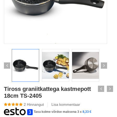
Tiross graniitkattega kastmepott
18cm TS-2405
2
Hinnangut
Lisa kommentaar
Tasu kolme võrdse maksena 3 x
8,33
€