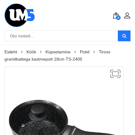
0
Esileht
Köök
Küpsetamine
Potid
Tiross
graniitkattega kastmepott 18cm TS-2405