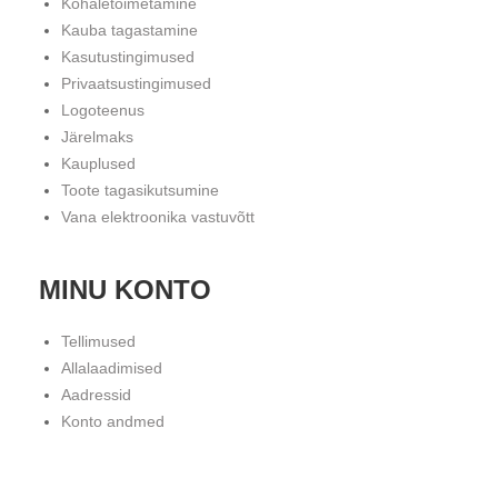
Kohaletoimetamine
Kauba tagastamine
Kasutustingimused
Privaatsustingimused
Logoteenus
Järelmaks
Kauplused
Toote tagasikutsumine
Vana elektroonika vastuvõtt
MINU KONTO
Tellimused
Allalaadimised
Aadressid
Konto andmed