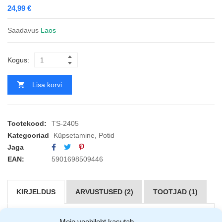
24,99
€
Saadavus
Laos
Kogus:
Lisa korvi
Tootekood:
TS-2405
Kategooriad
Küpsetamine
,
Potid
Jaga
EAN:
5901698509446
KIRJELDUS
ARVUSTUSED (2)
TOOTJAD (1)
Meie veebileht kasutab