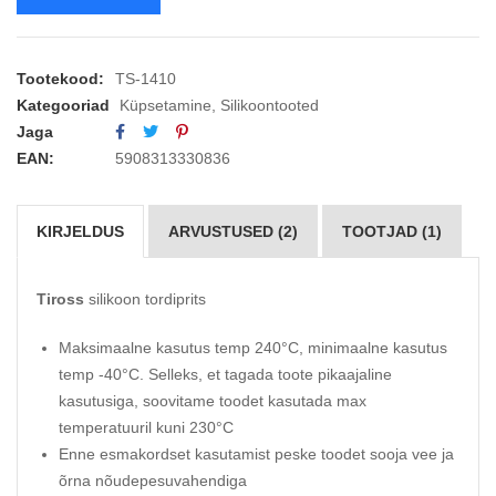
Tootekood:
TS-1410
Kategooriad
Küpsetamine
,
Silikoontooted
Jaga
EAN:
5908313330836
KIRJELDUS
ARVUSTUSED (2)
TOOTJAD (1)
Tiross
silikoon tordiprits
Maksimaalne kasutus temp 240°C, minimaalne kasutus
temp -40°C. Selleks, et tagada toote pikaajaline
kasutusiga, soovitame toodet kasutada max
temperatuuril kuni 230°C
Enne esmakordset kasutamist peske toodet sooja vee ja
õrna nõudepesuvahendiga