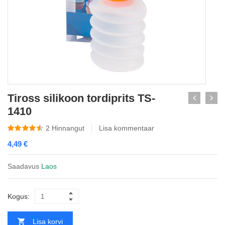
Tiross silikoon tordiprits TS-
1410
2
Hinnangut
Lisa kommentaar
4,49
€
Saadavus
Laos
Kogus:
Lisa korvi