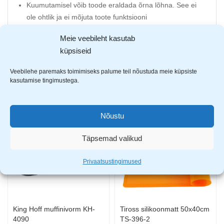
Kuumutamisel võib toode eraldada õrna lõhna. See ei
ole ohtlik ja ei mõjuta toote funktsiooni
Vorm võib aja jooksul pleekida, mis on normaalne ja
Meie veebileht kasutab
ohutu
küpsiseid
Veebilehe paremaks toimimiseks palume teil nõustuda meie küpsiste
kasutamise tingimustega.
AVASTA SARNASEID TOOTEID
Nõustu
Täpsemad valikud
Privaatsustingimused
King Hoff muffinivorm KH-
Tiross silikoonmatt 50x40cm
4090
TS-396-2