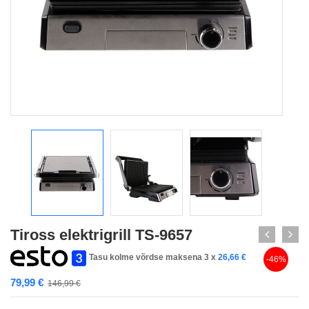
Tiross elektrigrill TS-9657
Tasu kolme võrdse maksena 3 x
26,66
€
-46%
79,99
€
146,99
€