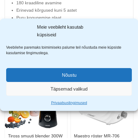
180 kraadiline avamine
Erinevad kõrgused kuni 5 astet
Puru kogunemise plaat
Temperatuuri regulaator
Meie veebileht kasutab
2000W
küpsiseid
Veebilehe paremaks toimimiseks palume teil nõustuda meie küpsiste
kasutamise tingimustega.
AVASTA SARNASEID TOOTEID
Nõustu
-30%
-18%
Täpsemad valikud
Privaatsustingimused
Tiross smuuti blender 300W
Maestro röster MR-706