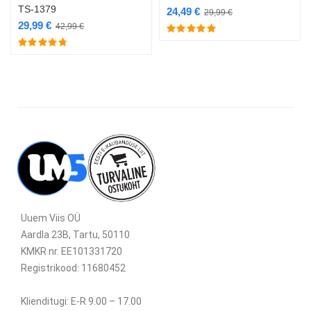
TS-1379
24,49
€
29,99
€
29,99
€
42,99
€
Uuem Viis OÜ
Aardla 23B, Tartu, 50110
KMKR nr. EE101331720
Registrikood: 11680452
Klienditugi: E-R 9.00 – 17.00