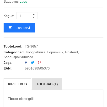
Saadavus
Laos
Kogus:
Lisa korvi
Tootekood:
TS-9657
Kategooriad
Köögitehnika
,
Lõpumüük
,
Rösterid
,
Sooduspakkumised
Jaga
EAN:
5901698505370
KIRJELDUS
TOOTJAD (1)
Tiross
elektrigrill