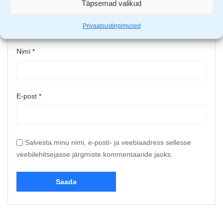
Täpsemad valikud
Upload up to 5 images or videos
Privaatsustingimused
Nimi
*
E-post
*
Salvesta minu nimi, e-posti- ja veebiaadress sellesse
veebilehitsejasse järgmiste kommentaaride jaoks.