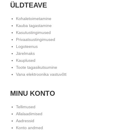
ÜLDTEAVE
Kohaletoimetamine
Kauba tagastamine
Kasutustingimused
Privaatsustingimused
Logoteenus
Järelmaks
Kauplused
Toote tagasikutsumine
Vana elektroonika vastuvõtt
MINU KONTO
Tellimused
Allalaadimised
Aadressid
Konto andmed