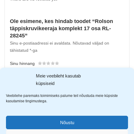
Ole esimene, kes hindab toodet “Rolson
täppiskruvikeeraja komplekt 17 osa RL-
28245”
Sinu e-postiaadressi ei avaldata.
Nõutavad väljad on
tähistatud
*
-ga
Sinu hinnang
Sinu arvustus
*
Meie veebileht kasutab
küpsiseid
Veebilehe paremaks toimimiseks palume teil nõustuda meie küpsiste
kasutamise tingimustega.
Nõustu