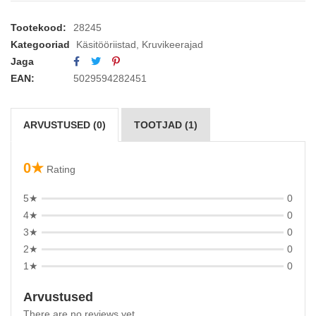
Tootekood:
28245
Kategooriad
Käsitööriistad
,
Kruvikeerajad
Jaga
EAN:
5029594282451
ARVUSTUSED (0)
TOOTJAD (1)
0★
Rating
5★
0
4★
0
3★
0
2★
0
1★
0
Arvustused
There are no reviews yet