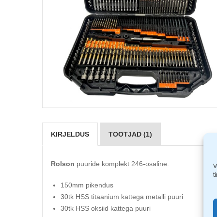
KIRJELDUS
TOOTJAD (1)
Rolson
puuride komplekt 246-osaline.
V
t
150mm pikendus
30tk HSS titaanium kattega metalli puuri
30tk HSS oksiid kattega puuri