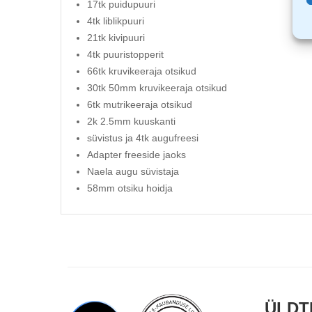
17tk puidupuuri
4tk liblikpuuri
21tk kivipuuri
4tk puuristopperit
66tk kruvikeeraja otsikud
30tk 50mm kruvikeeraja otsikud
6tk mutrikeeraja otsikud
2k 2.5mm kuuskanti
süvistus ja 4tk augufreesi
Adapter freeside jaoks
Naela augu süvistaja
58mm otsiku hoidja
ÜLDT