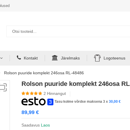
lused
Kontakt
Järelmaks
Logoteenus
Rolson puuride komplekt 246osa RL-48486
Rolson puuride komplekt 246osa RL
2
Hinnangut
Tasu kolme võrdse maksena 3 x
30,00
€
89,99
€
Saadavus
Laos