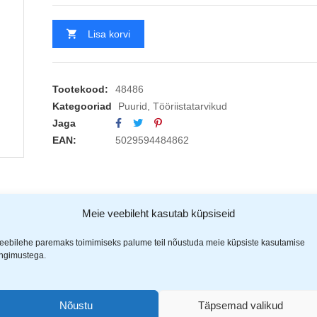
Lisa korvi
Tootekood:
48486
Kategooriad
Puurid
,
Tööriistatarvikud
Jaga
EAN:
5029594484862
Meie veebileht kasutab küpsiseid
eebilehe paremaks toimimiseks palume teil nõustuda meie küpsiste kasutamise
ingimustega.
Nõustu
Täpsemad valikud