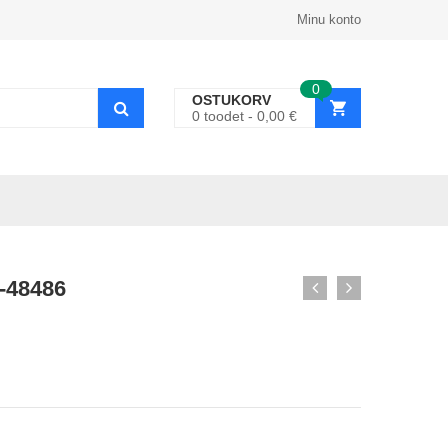
Minu konto
0
OSTUKORV
0
toodet
0,00
€
-48486