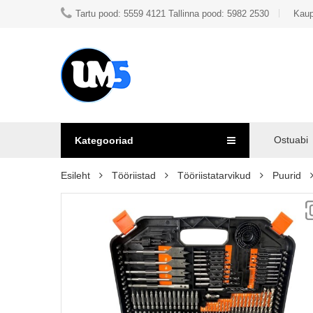
Tartu pood: 5559 4121 Tallinna pood: 5982 2530
Kaup
Ostuabi
Kategooriad
Esileht
Tööriistad
Tööriistatarvikud
Puurid