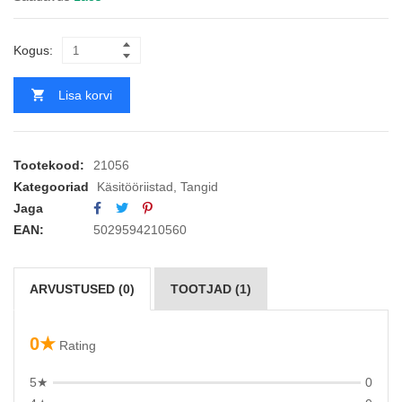
Kogus:
Lisa korvi
Tootekood:
21056
Kategooriad
Käsitööriistad
,
Tangid
Jaga
EAN:
5029594210560
ARVUSTUSED (0)
TOOTJAD (1)
0★
Rating
5★
0