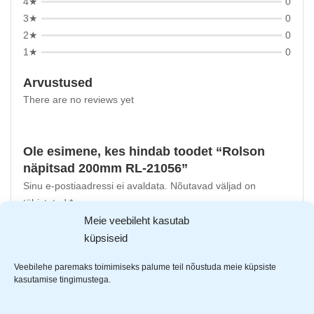
4★
0
3★
0
2★
0
1★
0
Arvustused
There are no reviews yet
Ole esimene, kes hindab toodet “Rolson
näpitsad 200mm RL-21056”
Sinu e-postiaadressi ei avaldata.
Nõutavad väljad on
tähistatud
*
-ga
Meie veebileht kasutab
Sinu hinnang
küpsiseid
Sinu arvustus
*
Veebilehe paremaks toimimiseks palume teil nõustuda meie küpsiste
kasutamise tingimustega.