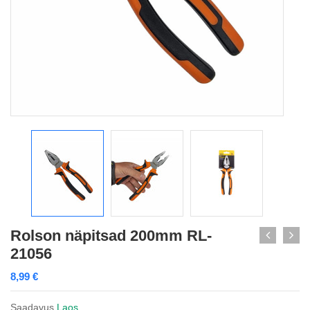
Rolson näpitsad 200mm RL-
21056
8,99
€
Saadavus
Laos