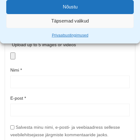
Nõustu
Täpsemad valikud
Privaatsustingimused
Upload up to 5 images or videos
Nimi
*
E-post
*
Salvesta minu nimi, e-posti- ja veebiaadress sellesse
veebilehitsejasse järgmiste kommentaaride jaoks.