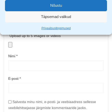
Nõustu
Täpsemad valikud
Privaatsustingimused
Upload up to 5 images or videos
Nimi
*
E-post
*
Salvesta minu nimi, e-posti- ja veebiaadress sellesse
veebilehitsejasse järgmiste kommentaaride jaoks.