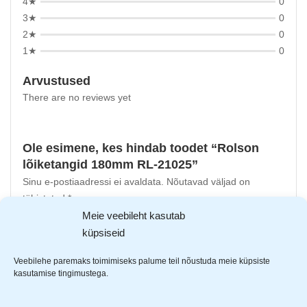
4★
0
3★
0
2★
0
1★
0
Arvustused
There are no reviews yet
Ole esimene, kes hindab toodet “Rolson
lõiketangid 180mm RL-21025”
Sinu e-postiaadressi ei avaldata.
Nõutavad väljad on
tähistatud
*
-ga
Meie veebileht kasutab
Sinu hinnang
küpsiseid
Sinu arvustus
*
Veebilehe paremaks toimimiseks palume teil nõustuda meie küpsiste
kasutamise tingimustega.