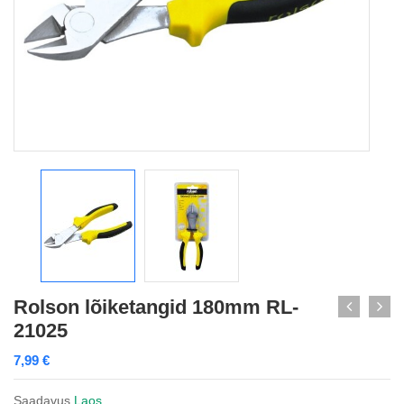
Rolson lõiketangid 180mm RL-
21025
7,99
€
Saadavus
Laos