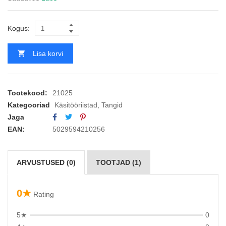
Kogus:
Lisa korvi
Tootekood:
21025
Kategooriad
Käsitööriistad
,
Tangid
Jaga
EAN:
5029594210256
ARVUSTUSED (0)
TOOTJAD (1)
0★
Rating
5★
0