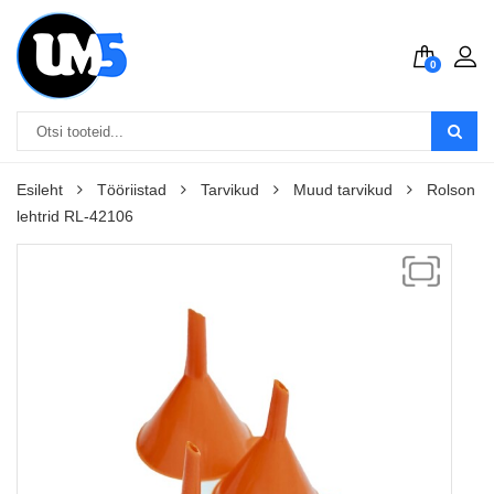
0
Esileht
Tööriistad
Tarvikud
Muud tarvikud
Rolson
lehtrid RL-42106