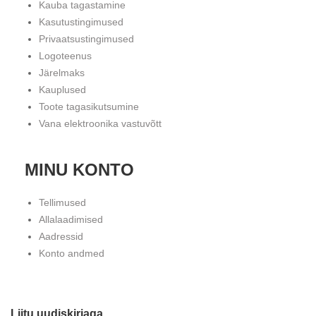
Kauba tagastamine
Kasutustingimused
Privaatsustingimused
Logoteenus
Järelmaks
Kauplused
Toote tagasikutsumine
Vana elektroonika vastuvõtt
MINU KONTO
Tellimused
Allalaadimised
Aadressid
Konto andmed
Liitu uudiskirjaga