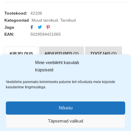
Tootekood:
42106
Kategooriad
Muud tarvikud
,
Tarvikud
Jaga
EAN:
5029594421065
KIRJELDUS
ARVUSTUSED (1)
TOOTJAD (1)
Meie veebileht kasutab
küpsiseid
Rolson
lehtrite komplekti kuulub 4 erineva suurusega
lehtrit, mida on võimalik üksteise sisse paigutada.
Veebilehe paremaks toimimiseks palume teil nõustuda meie küpsiste
kasutamise tingimustega.
Nõustu
Täpsemad valikud