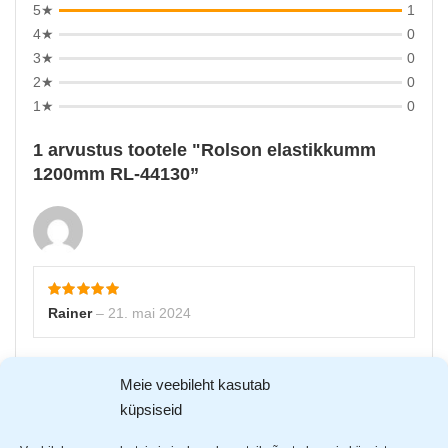
5★
1
4★
0
3★
0
2★
0
1★
0
1 arvustus tootele
Rolson elastikkumm
1200mm RL-44130
Rainer
–
21. mai 2024
Lisa arvustus
Meie veebileht kasutab
Sinu e-postiaadressi ei avaldata.
Nõutavad väljad on
küpsiseid
tähistatud
*
-ga