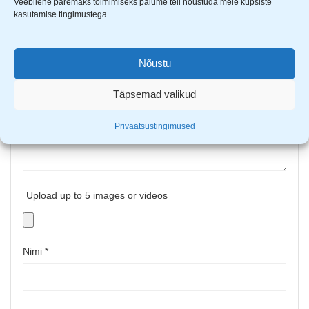
Veebilehe paremaks toimimiseks palume teil nõustuda meie küpsiste
kasutamise tingimustega.
Sinu hinnang
Sinu arvustus
*
Nõustu
Täpsemad valikud
Privaatsustingimused
Upload up to 5 images or videos
Nimi
*