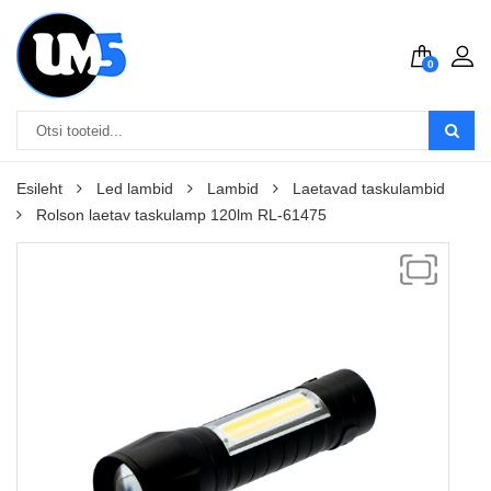
0
Esileht
Led lambid
Lambid
Laetavad taskulambid
Rolson laetav taskulamp 120lm RL-61475