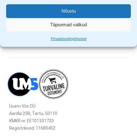
Režiimid: 100%, 50%, külgmine LED pirn
Laadimise aeg 2h ja tööaeg 2h
Nõustu
Laadimine USB-C kaabliga, mis on tootega kaasas
Pikkus 9 cm ja laius 3cm, kaal 55g
Täpsemad valikud
Privaatsustingimused
Uuem Viis OÜ
Aardla 23B, Tartu, 50110
KMKR nr. EE101331720
Registrikood: 11680452