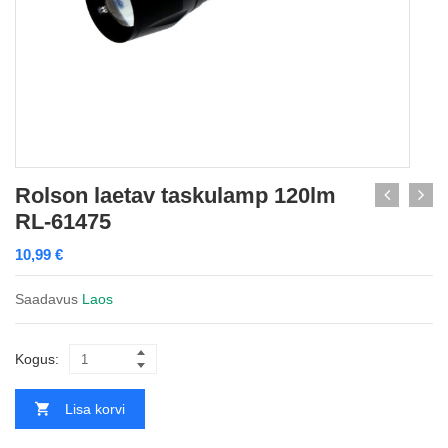
Rolson laetav taskulamp 120lm
RL-61475
10,99
€
Saadavus
Laos
Kogus:
Lisa korvi