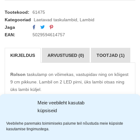
Tootekood:
61475
Kategooriad
Laetavad taskulambid
,
Lambid
Jaga
EAN:
5029594614757
KIRJELDUS
ARVUSTUSED (0)
TOOTJAD (1)
Rolson
taskulamp on võimekas, vastupidav ning on kõigest
9 cm pikkune. Lambil on 2 LED pirni, üks lambi otsas ning
üks lambi küljel.
Taskulamp on laetav USB-C kaabliga, mis on tootega
Meie veebileht kasutab
kaasas.
küpsiseid
Pirni tüüp: HP50/XPE, 3W
Veebilehe paremaks toimimiseks palume teil nõustuda meie küpsiste
300 luumenit, valgusulatus kuni 50m
kasutamise tingimustega.
Reguleeritav lääts