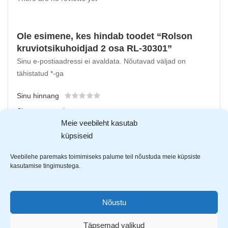
Ole esimene, kes hindab toodet “Rolson
kruviotsikuhoidjad 2 osa RL-30301”
Sinu e-postiaadressi ei avaldata.
Nõutavad väljad on
tähistatud
*
-ga
Sinu hinnang
Sinu arvustus
*
Meie veebileht kasutab
küpsiseid
Veebilehe paremaks toimimiseks palume teil nõustuda meie küpsiste
kasutamise tingimustega.
Nõustu
Täpsemad valikud
Upload up to 5 images or videos