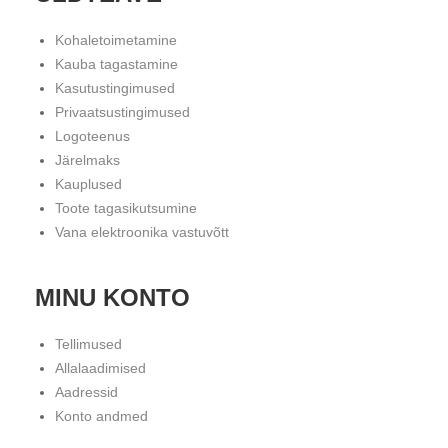
Kohaletoimetamine
Kauba tagastamine
Kasutustingimused
Privaatsustingimused
Logoteenus
Järelmaks
Kauplused
Toote tagasikutsumine
Vana elektroonika vastuvõtt
MINU KONTO
Tellimused
Allalaadimised
Aadressid
Konto andmed