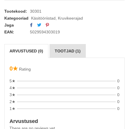
Tootekood:
30301
Kategooriad
Käsitööriistad
,
Kruvikeerajad
Jaga
EAN:
5029594303019
ARVUSTUSED (0)
TOOTJAD (1)
0★
Rating
5★
0
4★
0
3★
0
2★
0
1★
0
Arvustused
There are no reviews yet