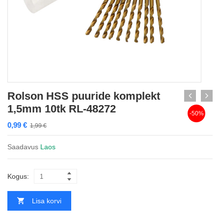
Rolson HSS puuride komplekt
1,5mm 10tk RL-48272
-50%
0,99
€
1,99
€
Saadavus
Laos
Kogus:
Lisa korvi