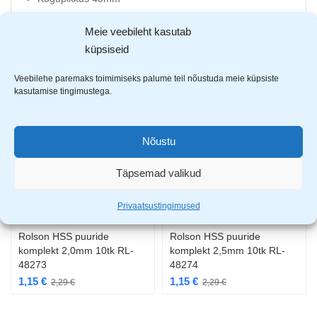
Meie veebileht kasutab
küpsiseid
AVASTA SARNASEID TOOTEID
Veebilehe paremaks toimimiseks palume teil nõustuda meie küpsiste
kasutamise tingimustega.
-50%
-50%
Nõustu
Täpsemad valikud
Privaatsustingimused
Rolson HSS puuride
Rolson HSS puuride
komplekt 2,0mm 10tk RL-
komplekt 2,5mm 10tk RL-
48273
48274
1,15
€
1,15
€
2,29
€
2,29
€