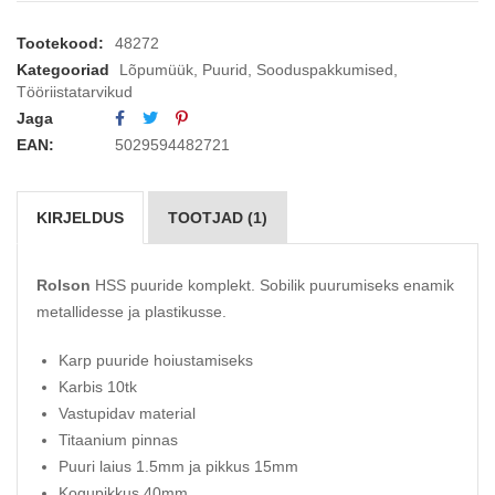
Tootekood:
48272
Kategooriad
Lõpumüük
,
Puurid
,
Sooduspakkumised
,
Tööriistatarvikud
Jaga
EAN:
5029594482721
KIRJELDUS
TOOTJAD (1)
Rolson
HSS puuride komplekt. Sobilik puurumiseks enamik
metallidesse ja plastikusse.
Karp puuride hoiustamiseks
Karbis 10tk
Vastupidav material
Titaanium pinnas
Puuri laius 1.5mm ja pikkus 15mm
Kogupikkus 40mm