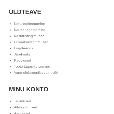
ÜLDTEAVE
Kohaletoimetamine
Kauba tagastamine
Kasutustingimused
Privaatsustingimused
Logoteenus
Järelmaks
Kauplused
Toote tagasikutsumine
Vana elektroonika vastuvõtt
MINU KONTO
Tellimused
Allalaadimised
Aadressid