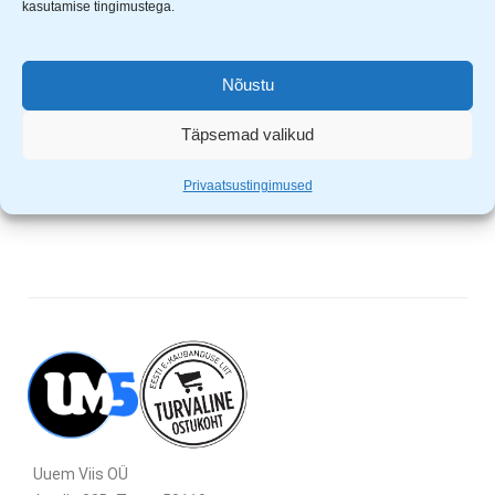
kasutamise tingimustega.
1 komplektis.
Sertifitseeritud ja testitud IEC60900
Nõustu
Miinuspea kruvikeerajad: 3 x 75mm pikk, 4 x 100mm pikk,
5.5 x 125mm pikk, 6.5 x 150mm pikk
Täpsemad valikud
Ristpea kruvikeerajad: PH1 x 100mm pikk ja PH2 x 100mm
pikk
Privaatsustingimused
Uuem Viis OÜ