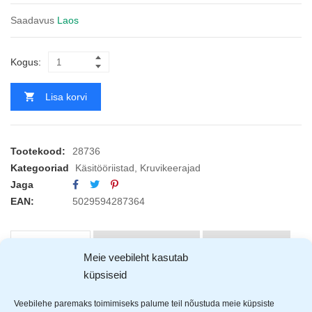
Saadavus
Laos
Kogus:
Lisa korvi
Tootekood:
28736
Kategooriad
Käsitööriistad
,
Kruvikeerajad
Jaga
EAN:
5029594287364
KIRJELDUS
ARVUSTUSED (0)
TOOTJAD (1)
Meie veebileht kasutab
küpsiseid
Rolson elektriku kruvikeerajate 6 osaline komplekt kulub ära
Veebilehe paremaks toimimiseks palume teil nõustuda meie küpsiste
igale elektrikule. Peamised ja enim kasutatud kruviekerajad