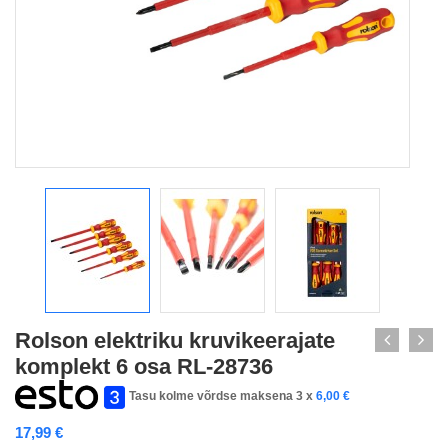
Rolson elektriku kruvikeerajate
komplekt 6 osa RL-28736
Tasu kolme võrdse maksena 3 x
6,00
€
17,99
€