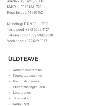
Aardla 23B, Tartu, 50110
KMKR nr. EE101331720
Registrikood: 11680452
Klienditugi: E-R 9.00 – 17.00
Tartu pood: +372 5559 4121
Tallinna pood: +372 5982 2530
Veebipood: +372 529 9817
ÜLDTEAVE
Kohaletoimetamine
Kauba tagastamine
Kasutustingimused
Privaatsustingimused
Logoteenus
Järelmaks
Kauplused