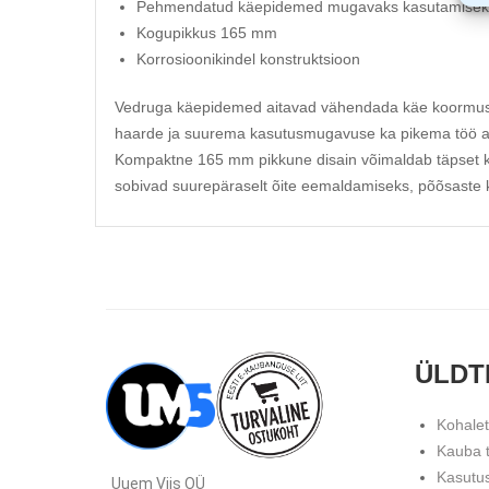
Pehmendatud käepidemed mugavaks kasutamisek
Kogupikkus 165 mm
Korrosioonikindel konstruktsioon
Vedruga käepidemed aitavad vähendada käe koormust
haarde ja suurema kasutusmugavuse ka pikema töö ajal
Kompaktne 165 mm pikkune disain võimaldab täpset kon
sobivad suurepäraselt õite eemaldamiseks, põõsaste 
ÜLDT
Kohale
Kauba 
Kasutu
Uuem Viis OÜ