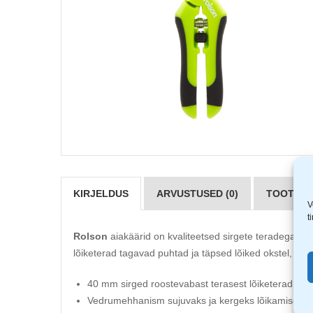
KIRJELDUS
ARVUSTUSED (0)
TOOTJAD 
V
t
Rolson
aiakäärid on kvaliteetsed sirgete teradega ok
lõiketerad tagavad puhtad ja täpsed lõiked okstel, va
40 mm sirged roostevabast terasest lõiketerad
Vedrumehhanism sujuvaks ja kergeks lõikamiseks