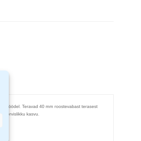
astustöödel. Teravad 40 mm roostevabast terasest
e tervislikku kasvu.