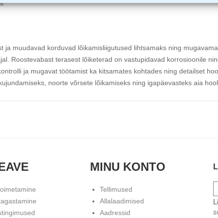
s
 ja muudavad korduvad lõikamisliigutused lihtsamaks ning mugavama
. Roostevabast terasest lõiketerad on vastupidavad korrosioonile nin
trolli ja mugavat töötamist ka kitsamates kohtades ning detailset ho
kujundamiseks, noorte võrsete lõikamiseks ning igapäevasteks aia hoo
EAVE
MINU KONTO
L
toimetamine
Tellimused
tagastamine
Allalaadimised
L
s
stingimused
Aadressid