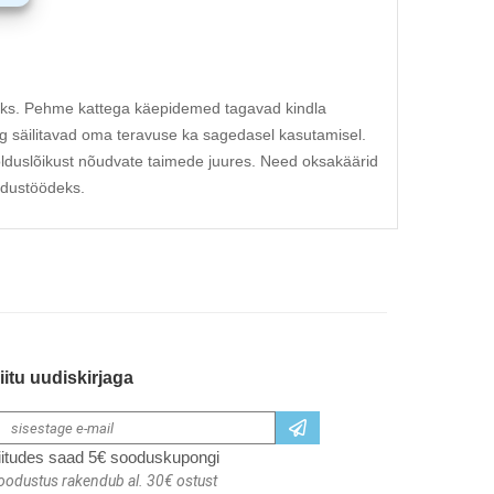
ks. Pehme kattega käepidemed tagavad kindla
g säilitavad oma teravuse ka sagedasel kasutamisel.
olduslõikust nõudvate taimede juures. Need oksakäärid
ldustöödeks.
iitu uudiskirjaga
iitudes saad 5€ sooduskupongi
oodustus rakendub al. 30€ ostust