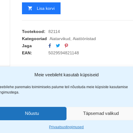
Lisa korvi
Tootekood:
82114
Kategooriad
Aiatarvikud
,
Aiatööriistad
Jaga
EAN:
5029594821148
Meie veebileht kasutab küpsiseid
(1)
eebilehe paremaks toimimiseks palume teil nõustuda meie küpsiste kasutamise
ingimustega.
sakäärid on mõeldud täpseks ja mugavaks lõikamiseks nii aias kui halj
rtel ning võrsetel, vähendades taimede kahjustamist ja soodustades nend
Nõustu
Täpsemad valikud
Privaatsustingimused