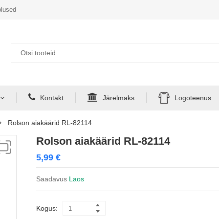
lused
Kontakt
Järelmaks
Logoteenus
Rolson aiakäärid RL-82114
Rolson aiakäärid RL-82114
5,99
€
Saadavus
Laos
Kogus: