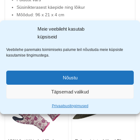
Süsinikterasest käepide ning lõikur
Mõõdud: 96 x 21 x 4 cm
NB! Toote mõõtude tõttu ei mahu see pakiautomaati!
Meie veebileht kasutab
Tellida kulleriga või tulla poodi tootele ise järele.
küpsiseid
Veebilehe paremaks toimimiseks palume teil nõustuda meie küpsiste
kasutamise tingimustega.
AVASTA SARNASEID TOOTEID
Nõustu
-23%
-23%
Täpsemad valikud
Privaatsustingimused