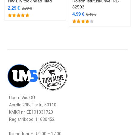
HW Lily töökindad lillad
Rolson istutuskühvel RL-
82593
2,29
€
2,99
€
4,99
€
6,49
€
Uuem Viis OÜ
Aardla 23B, Tartu, 50110
KMKR nr. EE101331720
Registrikood: 11680452
Klienditugi: E-R 9.00 – 17.00