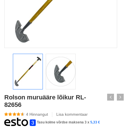
Rolson muruääre lõikur RL-
82656
4
Hinnangut
Lisa kommentaar
Tasu kolme võrdse maksena 3 x
5,33
€