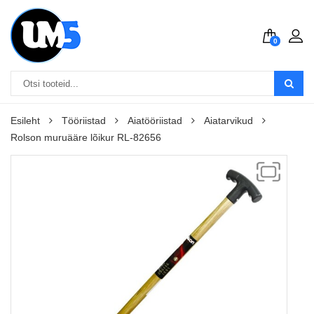
0
Esileht
Tööriistad
Aiatööriistad
Aiatarvikud
Rolson muruääre lõikur RL-82656