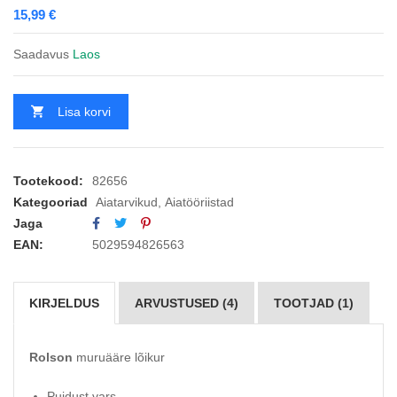
15,99
€
Saadavus
Laos
Lisa korvi
Tootekood:
82656
Kategooriad
Aiatarvikud
,
Aiatööriistad
Jaga
EAN:
5029594826563
KIRJELDUS
ARVUSTUSED (4)
TOOTJAD (1)
Rolson
muruääre lõikur
Puidust vars