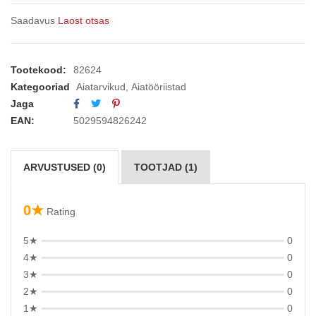
Saadavus
Laost otsas
Tootekood:
82624
Kategooriad
Aiatarvikud
,
Aiatööriistad
Jaga
EAN:
5029594826242
ARVUSTUSED (0)
TOOTJAD (1)
0★
Rating
5★
0
4★
0
3★
0
2★
0
1★
0