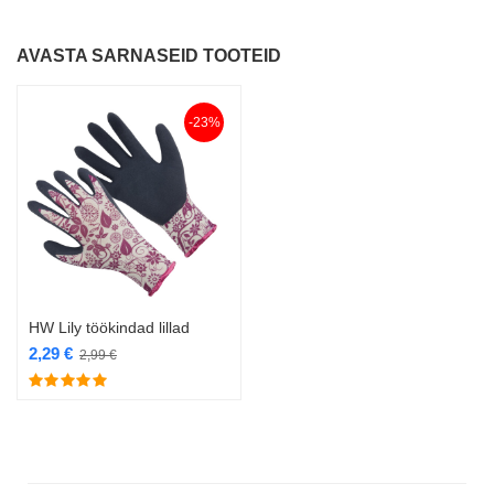
AVASTA SARNASEID TOOTEID
-23%
HW Lily töökindad lillad
2,29
€
2,99
€