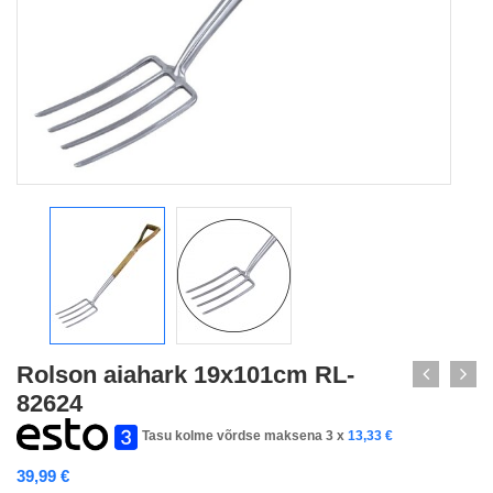
Rolson aiahark 19x101cm RL-
82624
Tasu kolme võrdse maksena 3 x
13,33
€
39,99
€