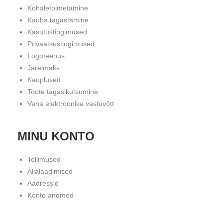
Kohaletoimetamine
Kauba tagastamine
Kasutustingimused
Privaatsustingimused
Logoteenus
Järelmaks
Kauplused
Toote tagasikutsumine
Vana elektroonika vastuvõtt
MINU KONTO
Tellimused
Allalaadimised
Aadressid
Konto andmed