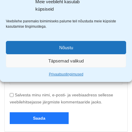
Meie veebileht kasutab
küpsiseid
Upload up to 5 images or videos
Veebilehe paremaks toimimiseks palume teil nõustuda meie küpsiste
kasutamise tingimustega.
Nimi
*
Nõustu
Täpsemad valikud
E-post
*
Privaatsustingimused
Salvesta minu nimi, e-posti- ja veebiaadress sellesse
veebilehitsejasse järgmiste kommentaaride jaoks.