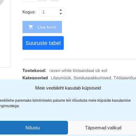
Kogus:
Lisa korvi
Suuruste tabel
Tootekood:
raven white töösandaal ob eol
Kategooriad
Lõpumüük
,
Sooduspakkumised
,
Tööjalanõu
Jaga
Meie veebileht kasutab küpsiseid
eebilehe paremaks toimimiseks palume teil nõustuda meie küpsiste kasutamise
ingimustega.
Nõustu
Täpsemad valikud
(1)