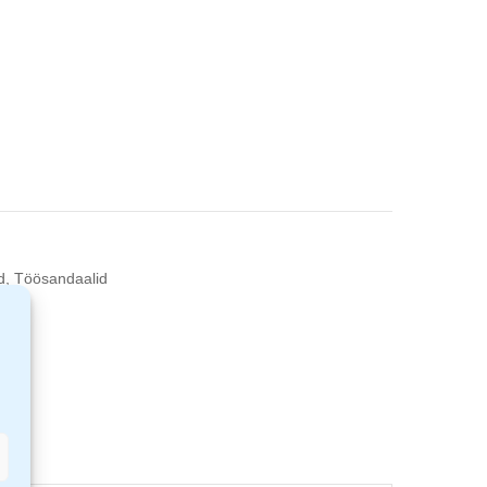
d
,
Töösandaalid