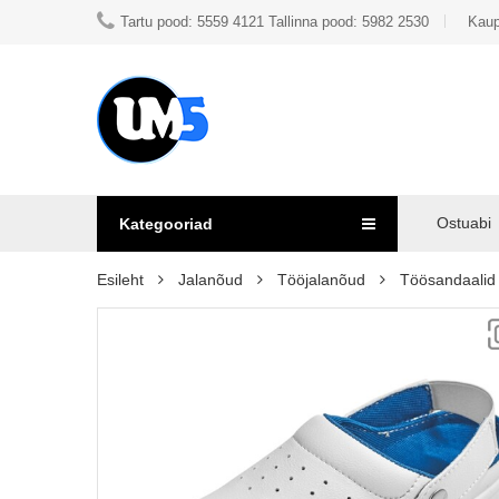
Tartu pood: 5559 4121 Tallinna pood: 5982 2530
Kaup
Ostuabi
Kategooriad
Esileht
Jalanõud
Tööjalanõud
Töösandaalid