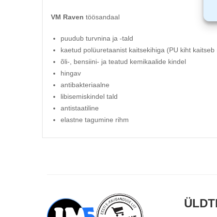
VM Raven
töösandaal
puudub turvnina ja -tald
kaetud polüuretaanist kaitsekihiga (PU kiht kaitseb 
õli-, bensiini- ja teatud kemikaalide kindel
hingav
antibakteriaalne
libisemiskindel tald
antistaatiline
elastne tagumine rihm
ÜLDT