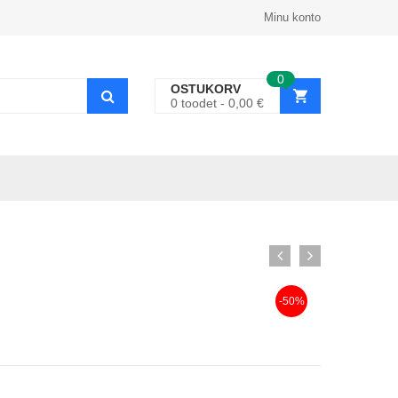
Minu konto
0
OSTUKORV
0
toodet
0,00
€
-50%