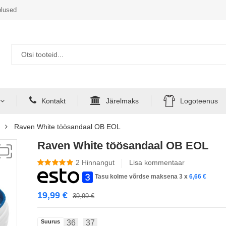
lused
Kontakt
Järelmaks
Logoteenus
Raven White töösandaal OB EOL
Raven White töösandaal OB EOL
2
Hinnangut
Lisa kommentaar
Tasu kolme võrdse maksena 3 x
6,66
€
19,99
€
39,99
€
Suurus
36
37