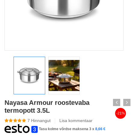
Nayasa Armour roostevaba
termopott 3.5L
-21%
7
Hinnangut
Lisa kommentaar
Tasu kolme võrdse maksena 3 x
8,66
€