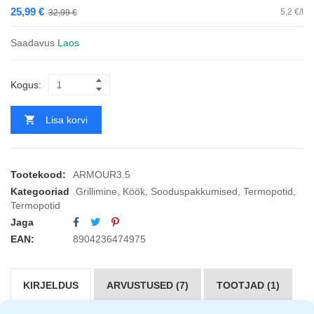
25,99
€
5,2 €/l
32,99
€
Saadavus
Laos
Kogus:
Lisa korvi
Tootekood:
ARMOUR3.5
Kategooriad
Grillimine
,
Köök
,
Sooduspakkumised
,
Termopotid
,
Termopotid
Jaga
EAN:
8904236474975
KIRJELDUS
ARVUSTUSED (7)
TOOTJAD (1)