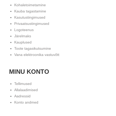
Kohaletoimetamine
Kauba tagastamine
Kasutustingimused
Privaatsustingimused
Logoteenus
Järelmaks
Kauplused
Toote tagasikutsumine
Vana elektroonika vastuvõtt
MINU KONTO
Tellimused
Allalaadimised
Aadressid
Konto andmed