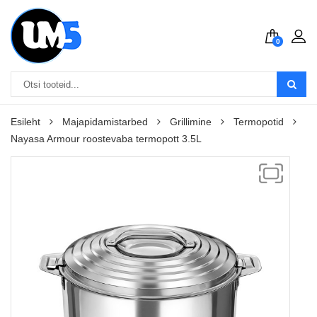
0
Esileht
Majapidamistarbed
Grillimine
Termopotid
Nayasa Armour roostevaba termopott 3.5L