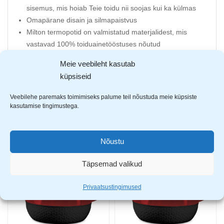
sisemus, mis hoiab Teie toidu nii soojas kui ka külmas
Omapärane disain ja silmapaistvus
Milton termopotid on valmistatud materjalidest, mis
vastavad 100% toiduainetööstuses nõutud
rahvusvahelistele standarditele
Meie veebileht kasutab
Ideaalne igapäevaseks kasutamiseks grillpidudel ja
küpsiseid
toidulaual
Mahutatavus: 2.18L
Veebilehe paremaks toimimiseks palume teil nõustuda meie küpsiste
kasutamise tingimustega.
AVASTA SARNASEID TOOTEID
Nõustu
Täpsemad valikud
-20%
-20%
Privaatsustingimused