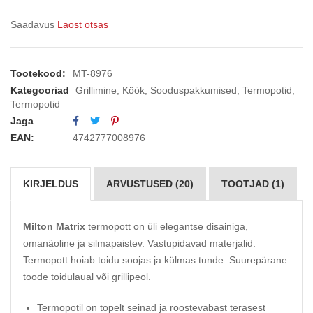
Saadavus
Laost otsas
Tootekood:
MT-8976
Kategooriad
Grillimine
,
Köök
,
Sooduspakkumised
,
Termopotid
,
Termopotid
Jaga
EAN:
4742777008976
KIRJELDUS
ARVUSTUSED (20)
TOOTJAD (1)
Milton Matrix
termopott on üli elegantse disainiga,
omanäoline ja silmapaistev. Vastupidavad materjalid.
Termopott hoiab toidu soojas ja külmas tunde. Suurepärane
toode toidulaual või grillipeol.
Termopotil on topelt seinad ja roostevabast terasest