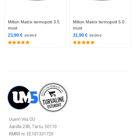
Milton Matrix termopott 3.5
Milton Matrix termopott 5.0
must
must
23,99
€
31,99
€
29,99
€
39,99
€
Uuem Viis OÜ
Aardla 23B, Tartu, 50110
KMKR nr. EE101331720