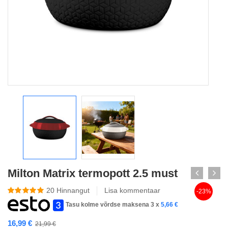
Milton Matrix termopott 2.5 must
20
Hinnangut
Lisa kommentaar
-23%
Tasu kolme võrdse maksena 3 x
5,66
€
16,99
€
21,99
€