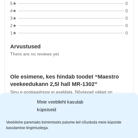
5★
0
4★
0
3★
0
2★
0
1★
0
Arvustused
There are no reviews yet
Ole esimene, kes hindab toodet “Maestro
veekeedukann 2,5l hall MR-1302”
Sinu e-postiaadressi ei avaldata.
Nõutavad väljad on
tähistatud
*
-ga
Meie veebileht kasutab
küpsiseid
Sinu hinnang
Sinu arvustus
*
Veebilehe paremaks toimimiseks palume teil nõustuda meie küpsiste
kasutamise tingimustega.