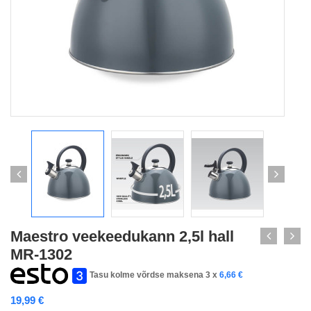
Maestro veekeedukann 2,5l hall
MR-1302
Tasu kolme võrdse maksena 3 x
6,66
€
19,99
€