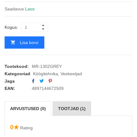
Saadavus
Laos
Kogus:
Lisa korvi
Tootekood:
MR-1302GREY
Kategooriad
Köögitehnika
,
Veekeetjad
Jaga
EAN:
4897144672509
ARVUSTUSED (0)
TOOTJAD (1)
0★
Rating