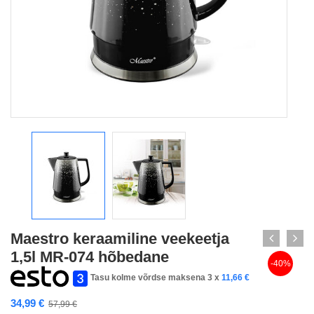
Maestro keraamiline veekeetja
1,5l MR-074 hõbedane
-40%
Tasu kolme võrdse maksena 3 x
11,66
€
34,99
€
57,99
€