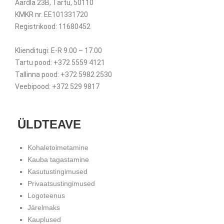
Aardla 23B, Tartu, 50110
KMKR nr. EE101331720
Registrikood: 11680452
Klienditugi: E-R 9.00 – 17.00
Tartu pood: +372 5559 4121
Tallinna pood: +372 5982 2530
Veebipood: +372 529 9817
ÜLDTEAVE
Kohaletoimetamine
Kauba tagastamine
Kasutustingimused
Privaatsustingimused
Logoteenus
Järelmaks
Kauplused