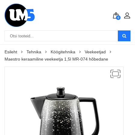
0
Esileht
Tehnika
Köögitehnika
Veekeetjad
Maestro keraamiline veekeetja 1,5l MR-074 hõbedane