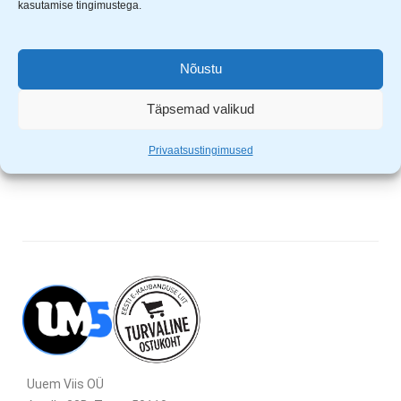
kasutamise tingimustega.
Kasaaegne ergonoomiline disain
Mahutavus 1.5 L
Kvaliteetne keraamika
Nõustu
Automaatne väljalülitus
Ülekuumenemise kaitse
Täpsemad valikud
Peidetud kütteelement
220-240V, ~50Hz, 1500W
Privaatsustingimused
Uuem Viis OÜ