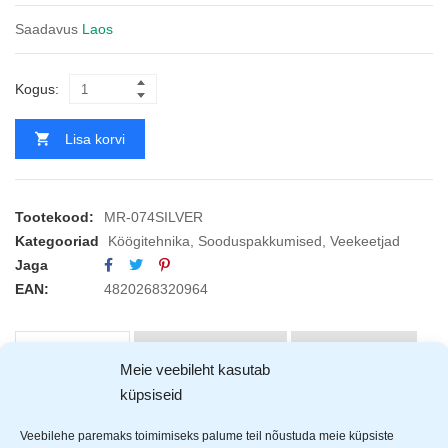
Saadavus
Laos
Kogus:
Lisa korvi
Tootekood:
MR-074SILVER
Kategooriad
Köögitehnika
,
Sooduspakkumised
,
Veekeetjad
Jaga
EAN:
4820268320964
KIRJELDUS
ARVUSTUSED (0)
TOOTJAD (1)
Meie veebileht kasutab
küpsiseid
Maestro
keraamiline veekeetja
Veebilehe paremaks toimimiseks palume teil nõustuda meie küpsiste