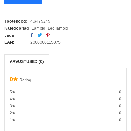
Tootekood:
40/475245
Kategooriad
Lambid
,
Led lambid
Jaga
EAN:
2000000115375
ARVUSTUSED (0)
0★
Rating
5★
0
4★
0
3★
0
2★
0
1★
0