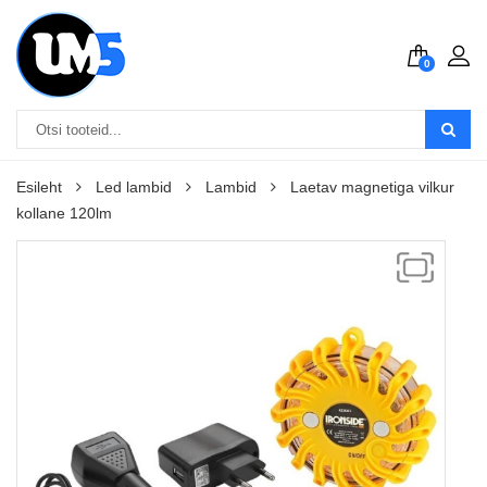
0
Esileht
Led lambid
Lambid
Laetav magnetiga vilkur
kollane 120lm