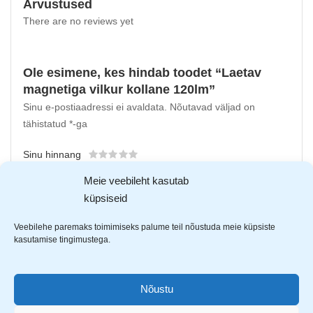
Arvustused
There are no reviews yet
Ole esimene, kes hindab toodet “Laetav
magnetiga vilkur kollane 120lm”
Sinu e-postiaadressi ei avaldata.
Nõutavad väljad on
tähistatud
*
-ga
Sinu hinnang
Sinu arvustus
*
Meie veebileht kasutab
küpsiseid
Veebilehe paremaks toimimiseks palume teil nõustuda meie küpsiste
kasutamise tingimustega.
Nõustu