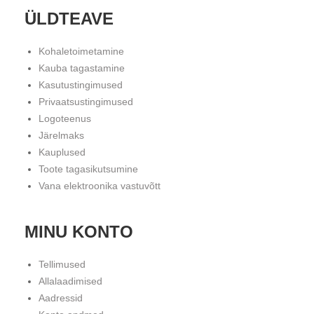
ÜLDTEAVE
Kohaletoimetamine
Kauba tagastamine
Kasutustingimused
Privaatsustingimused
Logoteenus
Järelmaks
Kauplused
Toote tagasikutsumine
Vana elektroonika vastuvõtt
MINU KONTO
Tellimused
Allalaadimised
Aadressid