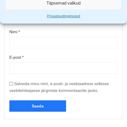
Täpsemad valikud
Upload up to 5 images or videos
Privaatsustingimused
Nimi
*
E-post
*
Salvesta minu nimi, e-posti- ja veebiaadress sellesse
veebilehitsejasse järgmiste kommentaaride jaoks.