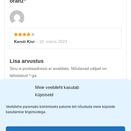
oranž
Kersti Kivi
–
15. märts 2023
Lisa arvustus
Sinu e-postiaadressi ei avaldata.
Nõutavad väljad on
tähistatud
*
-ga
Meie veebileht kasutab
Sinu hinnang
küpsiseid
Sinu arvustus
*
Veebilehe paremaks toimimiseks palume teil nõustuda meie küpsiste
kasutamise tingimustega.