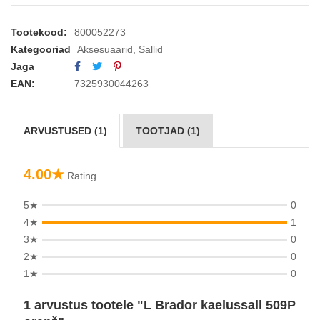
Tootekood:
800052273
Kategooriad
Aksesuaarid
,
Sallid
Jaga
EAN:
7325930044263
ARVUSTUSED (1)
TOOTJAD (1)
4.00★
Rating
5★
0
4★
1
3★
0
2★
0
1★
0
1 arvustus tootele
L Brador kaelussall 509P