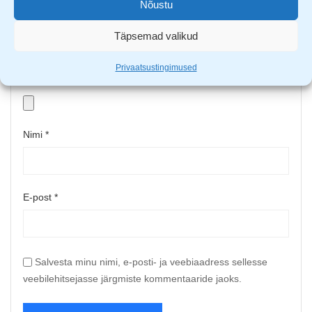
Nõustu
Täpsemad valikud
Privaatsustingimused
Upload up to 5 images or videos
Nimi
*
E-post
*
Salvesta minu nimi, e-posti- ja veebiaadress sellesse
veebilehitsejasse järgmiste kommentaaride jaoks.