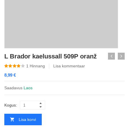
L Brador kaelussall 509P oranž
1
Hinnang
Lisa kommentaar
8,99
€
Saadavus
Laos
Kogus:
Lisa korvi