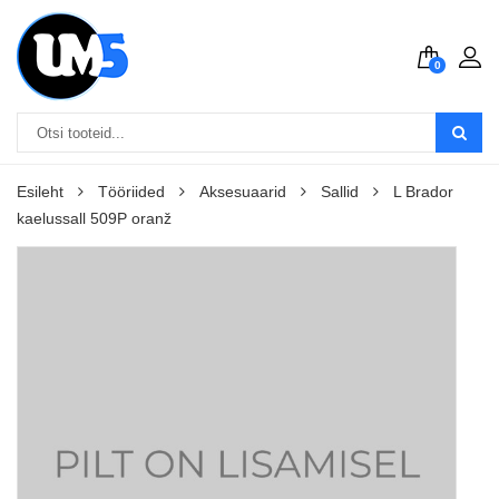
0
Esileht
Tööriided
Aksesuaarid
Sallid
L Brador
kaelussall 509P oranž