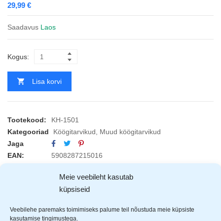
29,99
€
Saadavus
Laos
Kogus:
Lisa korvi
Tootekood:
KH-1501
Kategooriad
Köögitarvikud
,
Muud köögitarvikud
Jaga
EAN:
5908287215016
Meie veebileht kasutab
KIRJELDUS
TOOTJAD (1)
küpsiseid
Veebilehe paremaks toimimiseks palume teil nõustuda meie küpsiste
King Hoff
söögiriistade oranisaator lauale või sahtlisse.
kasutamise tingimustega.