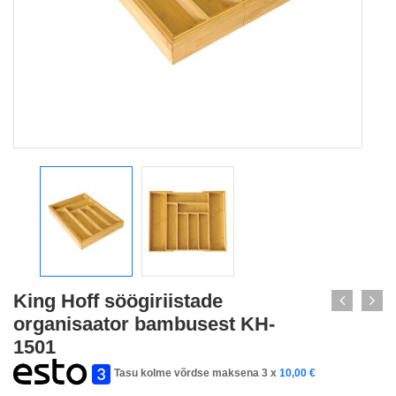
King Hoff söögiriistade
organisaator bambusest KH-
1501
Tasu kolme võrdse maksena 3 x
10,00
€