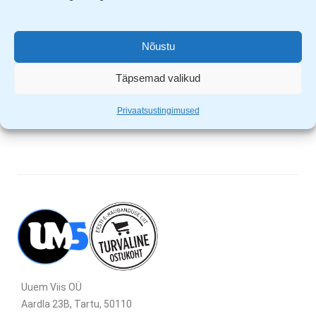
Valmistatud 100% naturaalsest bambusest
Lihtne puhastada
Nõustu
Sobib enamik standard köökidesse
Täpsemad valikud
Mõõdud: 31.5 x 43 x 5cm
Laiendatud mõõdud: 52 x 43 x 5cm
Privaatsustingimused
Uuem Viis OÜ
Aardla 23B, Tartu, 50110