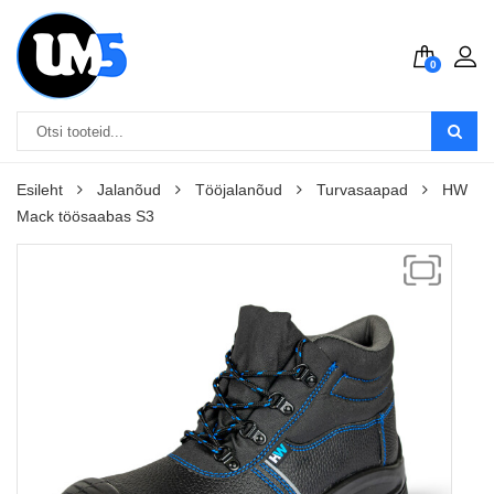
0
Esileht
Jalanõud
Tööjalanõud
Turvasaapad
HW
Mack töösaabas S3