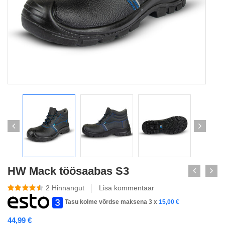
HW Mack töösaabas S3
2
Hinnangut
Lisa kommentaar
Tasu kolme võrdse maksena 3 x
15,00
€
44,99
€