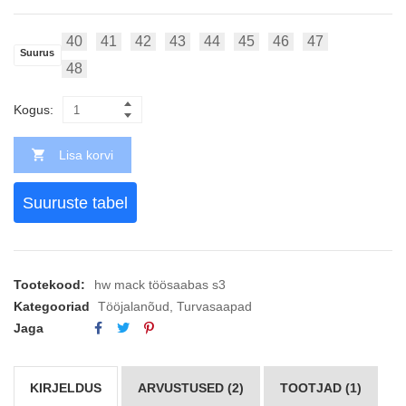
40
41
42
43
44
45
46
47
Suurus
48
Kogus:
Lisa korvi
Suuruste tabel
Tootekood:
hw mack töösaabas s3
Kategooriad
Tööjalanõud
,
Turvasaapad
Jaga
KIRJELDUS
ARVUSTUSED (2)
TOOTJAD (1)