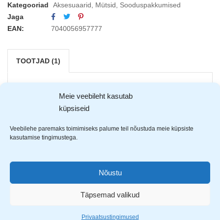
Kategooriad
Aksesuaarid
,
Mütsid
,
Sooduspakkumised
Jaga
EAN:
7040056957777
TOOTJAD (1)
Meie veebileht kasutab
küpsiseid
Veebilehe paremaks toimimiseks palume teil nõustuda meie küpsiste
kasutamise tingimustega.
Nõustu
Täpsemad valikud
Privaatsustingimused