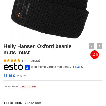
Helly Hansen Oxford beanie
müts must
-12%
2
Hinnangut
Tasu kolme võrdse maksena 3 x
7,33
€
21,99
€
24,99
€
Saadavus
Laost otsas
Tootekood:
79882-990