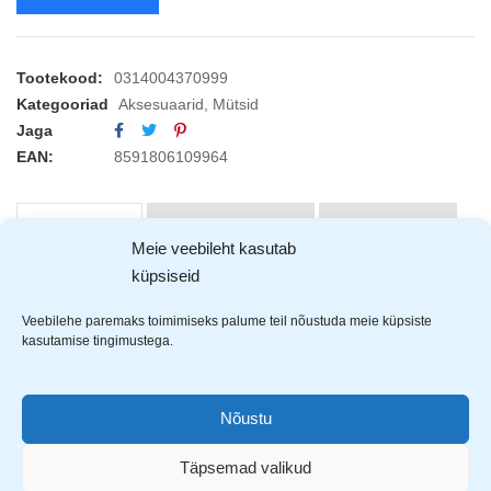
Tootekood:
0314004370999
Kategooriad
Aksesuaarid
,
Mütsid
Jaga
EAN:
8591806109964
KIRJELDUS
ARVUSTUSED (2)
TOOTJAD (1)
Meie veebileht kasutab
küpsiseid
Cerva Turia
kõrgnähtav müts on kerge, veniv
Veebilehe paremaks toimimiseks palume teil nõustuda meie küpsiste
ja termoisolatsiooniga. Peal on helkurriba.
kasutamise tingimustega.
Valmistatud 100% akrüülist.
Nõustu
Täpsemad valikud