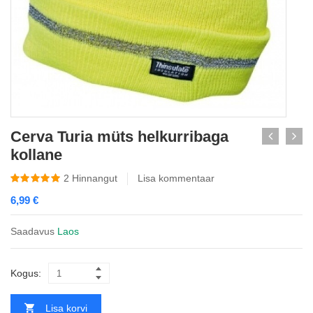
Cerva Turia müts helkurribaga
kollane
2
Hinnangut
Lisa kommentaar
6,99
€
Saadavus
Laos
Kogus:
Lisa korvi