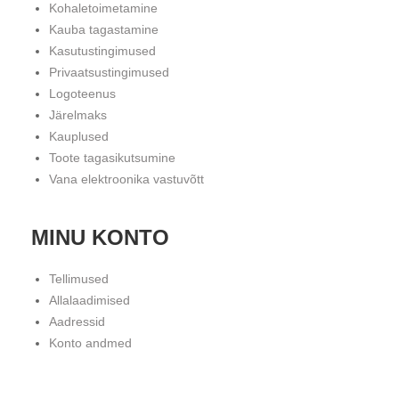
Kohaletoimetamine
Kauba tagastamine
Kasutustingimused
Privaatsustingimused
Logoteenus
Järelmaks
Kauplused
Toote tagasikutsumine
Vana elektroonika vastuvõtt
MINU KONTO
Tellimused
Allalaadimised
Aadressid
Konto andmed