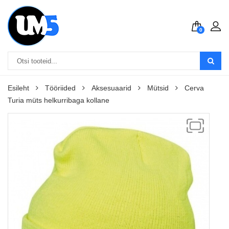
0
Esileht
Tööriided
Aksesuaarid
Mütsid
Cerva
Turia müts helkurribaga kollane