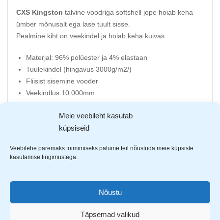
CXS Kingston
talvine voodriga softshell jope hoiab keha
ümber mõnusalt ega lase tuult sisse.
Pealmine kiht on veekindel ja hoiab keha kuivas.
Materjal: 96% polüester ja 4% elastaan
Tuulekindel (hingavus 3000g/m2/)
Fliisist sisemine vooder
Veekindlus 10 000mm
Eemaldatav kapuuts
Meie veebileht kasutab
Kaenla all õhutus avad
küpsiseid
Alt kummidega pingutatav
Elastsed varruka otsad
Veebilehe paremaks toimimiseks palume teil nõustuda meie küpsiste
1 lukuga rinnatasku
kasutamise tingimustega.
2 lukuga küljetaskut
1 sisetasku
Nõustu
Täpsemad valikud