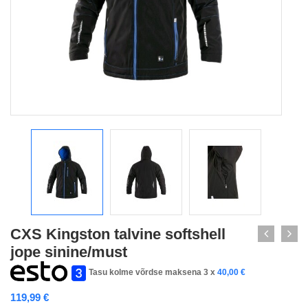
CXS Kingston talvine softshell
jope sinine/must
Tasu kolme võrdse maksena 3 x
40,00
€
119,99
€