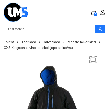
0
Esileht
Tööriided
Talveriided
Meeste talveriided
CXS Kingston talvine softshell jope sinine/must