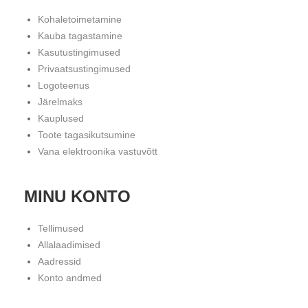
Kohaletoimetamine
Kauba tagastamine
Kasutustingimused
Privaatsustingimused
Logoteenus
Järelmaks
Kauplused
Toote tagasikutsumine
Vana elektroonika vastuvõtt
MINU KONTO
Tellimused
Allalaadimised
Aadressid
Konto andmed