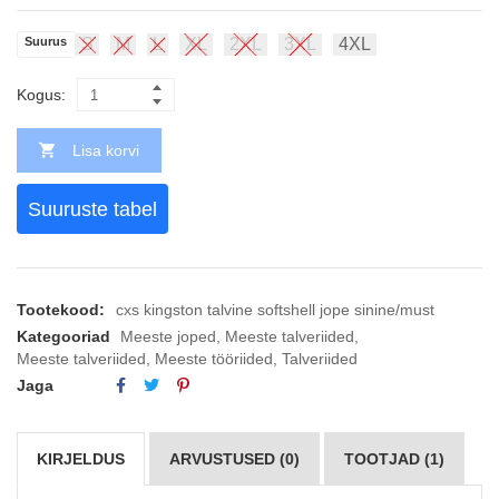
Suurus
S
M
L
XL
2XL
3XL
4XL
Kogus:
Lisa korvi
Suuruste tabel
Tootekood:
cxs kingston talvine softshell jope sinine/must
Kategooriad
Meeste joped
,
Meeste talveriided
,
Meeste talveriided
,
Meeste tööriided
,
Talveriided
Jaga
KIRJELDUS
ARVUSTUSED (0)
TOOTJAD (1)