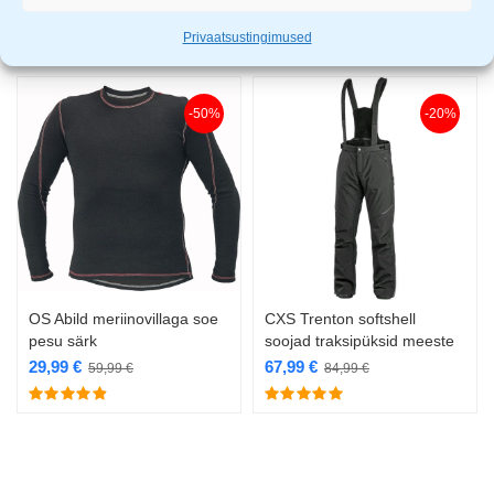
Privaatsustingimused
AVASTA SARNASEID TOOTEID
-50%
-20%
OS Abild meriinovillaga soe
CXS Trenton softshell
pesu särk
soojad traksipüksid meeste
29,99
€
67,99
€
59,99
€
84,99
€