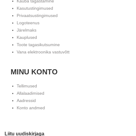
Kauba tagastamine
Kasutustingimused
Privaatsustingimused
Logoteenus
Järelmaks
Kauplused
Toote tagasikutsumine
Vana elektroonika vastuvõtt
MINU KONTO
Tellimused
Allalaadimised
Aadressid
Konto andmed
Liitu uudiskirjaga