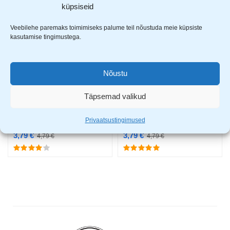
küpsiseid
Veebilehe paremaks toimimiseks palume teil nõustuda meie küpsiste
-21%
-21%
kasutamise tingimustega.
Nõustu
Täpsemad valikud
Privaatsustingimused
CRV Enif sokid rohelised
CRV Enif sokid mustad
3,79
€
3,79
€
4,79
€
4,79
€