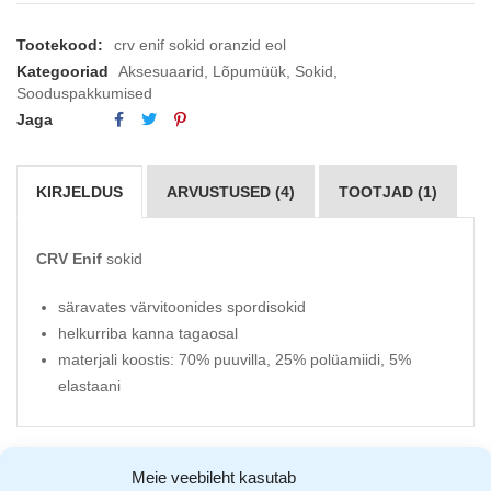
Tootekood:
crv enif sokid oranzid eol
Kategooriad
Aksesuaarid
,
Lõpumüük
,
Sokid
,
Sooduspakkumised
Jaga
KIRJELDUS
ARVUSTUSED (4)
TOOTJAD (1)
CRV Enif
sokid
säravates värvitoonides spordisokid
helkurriba kanna tagaosal
materjali koostis: 70% puuvilla, 25% polüamiidi, 5%
elastaani
Meie veebileht kasutab
AVASTA SARNASEID TOOTEID