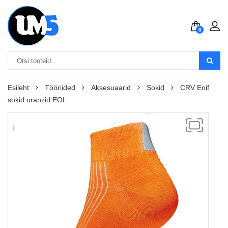
0
Esileht
Tööriided
Aksesuaarid
Sokid
CRV Enif
sokid oranzid EOL