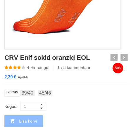
CRV Enif sokid oranzid EOL
4
Hinnangut
Lisa kommentaar
-50%
2,39
€
4,79
€
Suurus
39/40
45/46
Kogus:
Lisa korvi