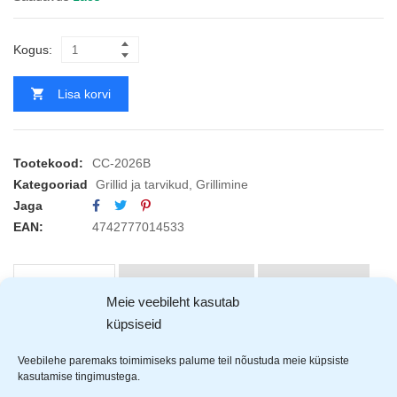
Kogus:
Lisa korvi
Tootekood:
CC-2026B
Kategooriad
Grillid ja tarvikud
,
Grillimine
Jaga
EAN:
4742777014533
KIRJELDUS
ARVUSTUSED (0)
TOOTJAD (1)
Meie veebileht kasutab
küpsiseid
Chef & Cook
grillrest on valmistatud roostevabast
kroomitud terasest, millel on puidust käepide. Resti mõõdud
Veebilehe paremaks toimimiseks palume teil nõustuda meie küpsiste
kasutamise tingimustega.
35x25cm.