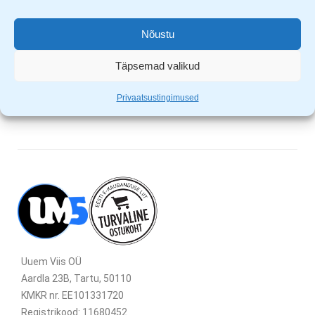
Mõõdud: 35x25cm
Nõustu
Mugav puidust käepide
Lukustusrõngas
Täpsemad valikud
Roostevabast kroomitud terasest
Privaatsustingimused
Uuem Viis OÜ
Aardla 23B, Tartu, 50110
KMKR nr. EE101331720
Registrikood: 11680452