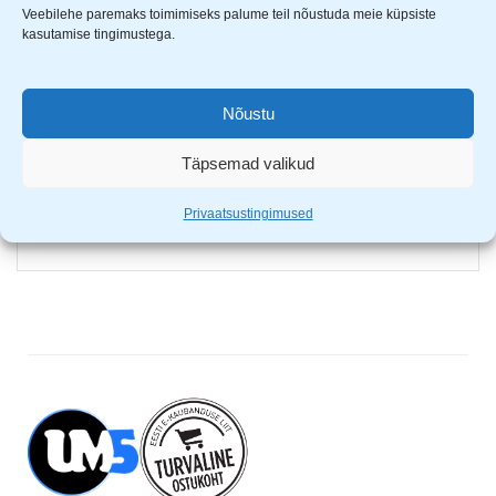
Veebilehe paremaks toimimiseks palume teil nõustuda meie küpsiste
Sobib logode printimiseks ja tikkimiseks
kasutamise tingimustega.
Särgi kaal 160g/m2
Tugev UV kiirgus võib muuta särgi tooni
Nõustu
M käis õlast 19,5; üldpikkus 70; rinnaümbermõõt 100
L käis õlast 21; üldpikkus 74,5; rinnaümbermõõt 108
Täpsemad valikud
XL käis õlast 23; üldpikkus 75; rinnaümbermõõt 118
XXL käis õlast 24; üldpikkus 80; rinnaümbermõõt 124
Privaatsustingimused
XXXL käis õlast 25; üldpikkus 82; rinnaümbermõõt 132