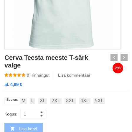
Cerva Teesta meeste T-särk
valge
-29%
8
Hinnangut
Lisa kommentaar
al.
4,99
€
Suurus
M
L
XL
2XL
3XL
4XL
5XL
Kogus:
Lisa korvi