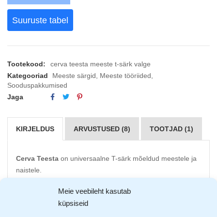
Suuruste tabel
Tootekood:
cerva teesta meeste t-särk valge
Kategooriad
Meeste särgid
,
Meeste tööriided
,
Sooduspakkumised
Jaga
KIRJELDUS
ARVUSTUSED (8)
TOOTJAD (1)
Cerva Teesta
on universaalne T-särk mõeldud meestele ja
naistele.
Meie veebileht kasutab
Materjal 100% puuvill
Masinpestav 40C juures
küpsiseid
Ilma õmblusteta särk