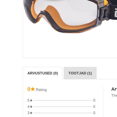
ARVUSTUSED (0)
TOOTJAD (1)
0★
Ar
Rating
The
5★
0
4★
0
3★
0