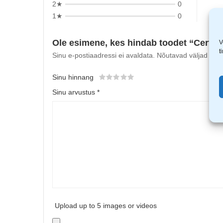
2★
0
1★
0
Ole esimene, kes hindab toodet “Cerva O
V
t
Sinu e-postiaadressi ei avaldata.
Nõutavad väljad on t
Sinu hinnang
Sinu arvustus
*
Upload up to 5 images or videos