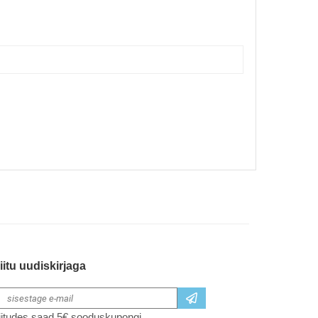
iitu uudiskirjaga
iitudes saad 5€ sooduskupongi