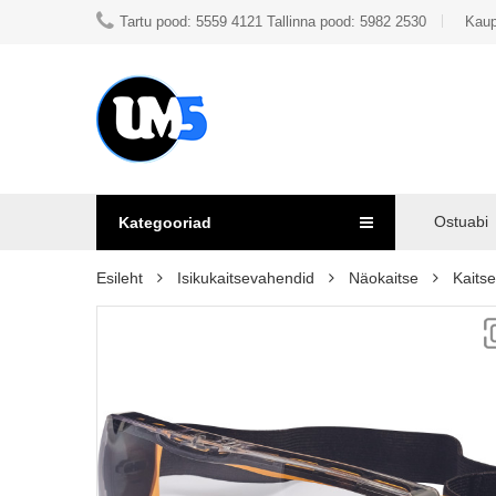
Tartu pood: 5559 4121 Tallinna pood: 5982 2530
Kaup
Ostuabi
Kategooriad
Esileht
Isikukaitsevahendid
Näokaitse
Kaitsep