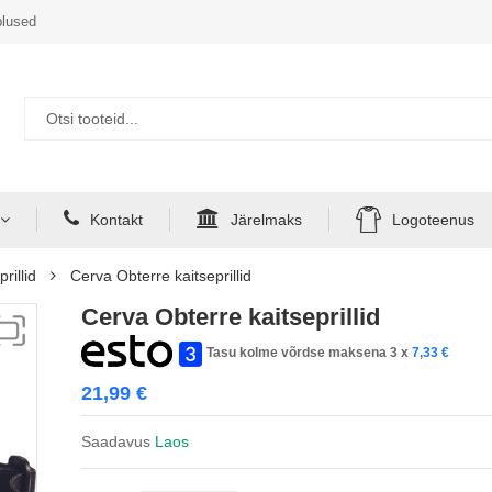
lused
Kontakt
Järelmaks
Logoteenus
rillid
Cerva Obterre kaitseprillid
Cerva Obterre kaitseprillid
Tasu kolme võrdse maksena 3 x
7,33
€
21,99
€
Saadavus
Laos