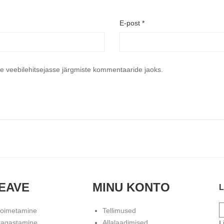
E-post
*
se veebilehitsejasse järgmiste kommentaaride jaoks.
EAVE
MINU KONTO
L
toimetamine
Tellimused
tagastamine
Allalaadimised
L