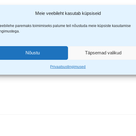
Meie veebileht kasutab küpsiseid
bterre kaitseprillid”
eebilehe paremaks toimimiseks palume teil nõustuda meie küpsiste kasutamise
ingimustega.
ähistatud
*
-ga
Nõustu
Täpsemad valikud
Privaatsustingimused