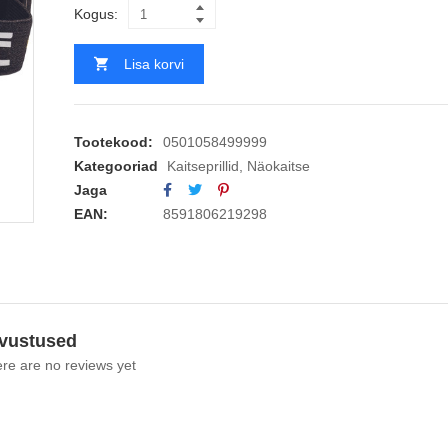
Kogus:
Lisa korvi
Tootekood:
0501058499999
Kategooriad
Kaitseprillid
,
Näokaitse
Jaga
EAN:
8591806219298
vustused
re are no reviews yet