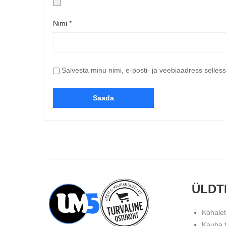
Nimi
*
Salvesta minu nimi, e-posti- ja veebiaadress selles
ÜLDT
Kohale
Kauba 