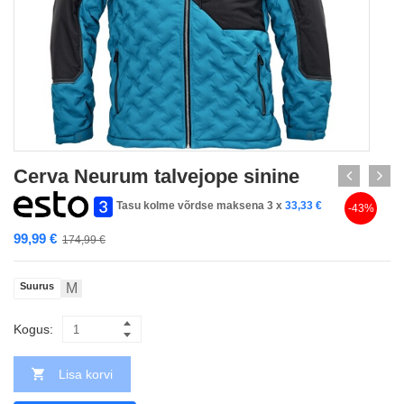
Cerva Neurum talvejope sinine
Tasu kolme võrdse maksena 3 x
33,33
€
-43%
99,99
€
174,99
€
Suurus
M
Kogus:
Lisa korvi