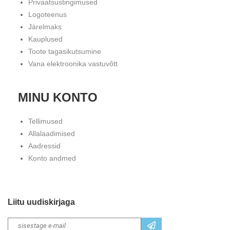
Privaatsustingimused
Logoteenus
Järelmaks
Kauplused
Toote tagasikutsumine
Vana elektroonika vastuvõtt
MINU KONTO
Tellimused
Allalaadimised
Aadressid
Konto andmed
Liitu uudiskirjaga