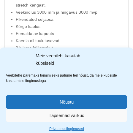
stretch kangast.
Veekindlus 3000 mm ja hingavus 3000 mvp
Pikendatud seljaosa
Kõrge kaelus
Eemaldatav kapuuts
Kaenla all tuulutusavad
2 lukuga küljetaskut
1 lukuga rinnatasku
Meie veebileht kasutab
2 lukuga sisetaskut
küpsiseid
1 lukuga tasku käisel
Veebilehe paremaks toimimiseks palume teil nõustuda meie küpsiste
Nöörpingutiga reguleeritav jope alumine äär ning
kasutamise tingimustega.
kapuuts
Takjakinnitusega reguleeritavad varrukad
Nõustu
Täpsemad valikud
AVASTA SARNASEID TOOTEID
Privaatsustingimused