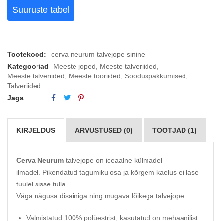
Suuruste tabel
Tootekood:
cerva neurum talvejope sinine
Kategooriad
Meeste joped
,
Meeste talveriided
,
Meeste talveriided
,
Meeste tööriided
,
Sooduspakkumised
,
Talveriided
Jaga
KIRJELDUS
ARVUSTUSED (0)
TOOTJAD (1)
Cerva Neurum
talvejope on ideaalne külmadel
ilmadel. Pikendatud tagumiku osa ja kõrgem kaelus ei lase
tuulel sisse tulla.
Väga nägusa disainiga ning mugava lõikega talvejope.
Valmistatud 100% polüestrist, kasutatud on mehaanilist