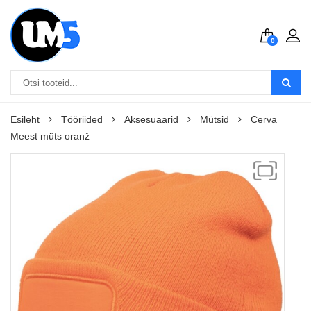
0
Esileht
Tööriided
Aksesuaarid
Mütsid
Cerva
Meest müts oranž