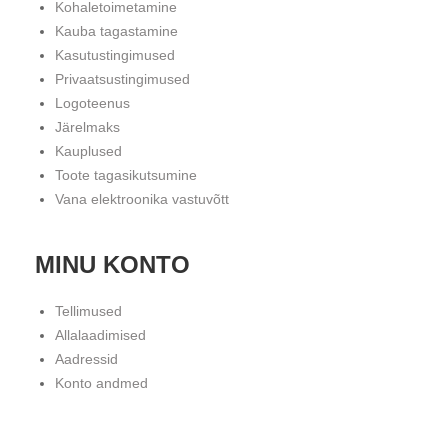
Kohaletoimetamine
Kauba tagastamine
Kasutustingimused
Privaatsustingimused
Logoteenus
Järelmaks
Kauplused
Toote tagasikutsumine
Vana elektroonika vastuvõtt
MINU KONTO
Tellimused
Allalaadimised
Aadressid
Konto andmed