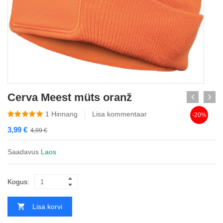
Cerva Meest müts oranž
1
Hinnang
Lisa kommentaar
-20%
3,99
€
4,99
€
Saadavus
Laos
Kogus:
Lisa korvi