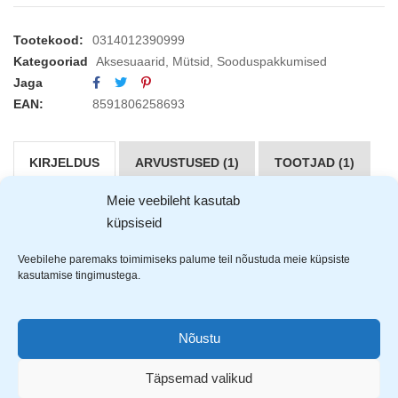
Tootekood:
0314012390999
Kategooriad
Aksesuaarid
,
Mütsid
,
Sooduspakkumised
Jaga
EAN:
8591806258693
KIRJELDUS
ARVUSTUSED (1)
TOOTJAD (1)
Meie veebileht kasutab
Cerva Meest
müts on valmistatud 100% akrüülist.
küpsiseid
Universaalse suurusega, hästi veniv ning soojust hoidev.
Otsaees olev paneel on mõeldud logode printimiseks ja
Veebilehe paremaks toimimiseks palume teil nõustuda meie küpsiste
kasutamise tingimustega.
tikkimiseks.
Nõustu
Täpsemad valikud