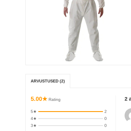
ARVUSTUSED (2)
5.00★
2 
Rating
5★
2
4★
0
3★
0