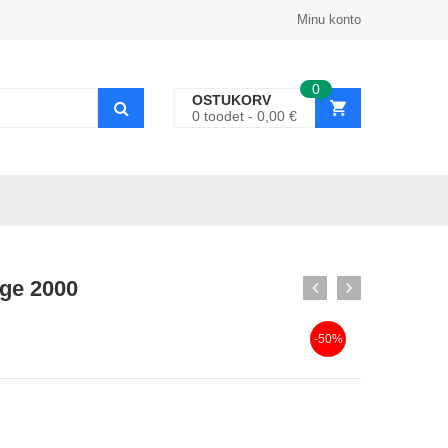
Minu konto
0
OSTUKORV
0
toodet
0,00
€
lge 2000
-50%