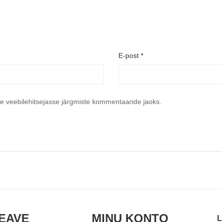
E-post
*
se veebilehitsejasse järgmiste kommentaaride jaoks.
EAVE
MINU KONTO
L