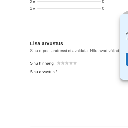
2★
0
1★
0
V
t
Lisa arvustus
Sinu e-postiaadressi ei avaldata.
Nõutavad väljad on t
Sinu hinnang
Sinu arvustus
*