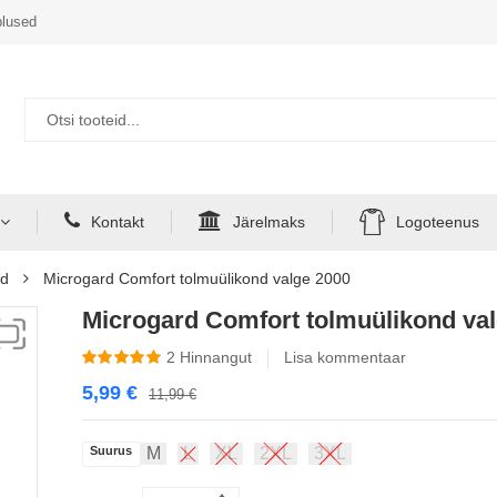
lused
Kontakt
Järelmaks
Logoteenus
ad
Microgard Comfort tolmuülikond valge 2000
Microgard Comfort tolmuülikond va
2
Hinnangut
Lisa kommentaar
5,99
€
11,99
€
Suurus
M
L
XL
2XL
3XL