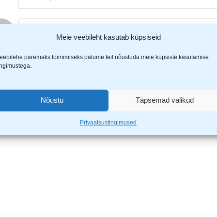
Meie veebileht kasutab küpsiseid
Tiia K.
–
15. apr 2024
eebilehe paremaks toimimiseks palume teil nõustuda meie küpsiste kasutamise
ingimustega.
ähistatud
*
-ga
Nõustu
Täpsemad valikud
Privaatsustingimused