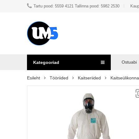
Tartu pood: 5559 4121 Tallinna pood: 5982 2530
Kaup
Ostuabi
Kategooriad
Esileht
Tööriided
Kaitseriided
Kaitseülikonn