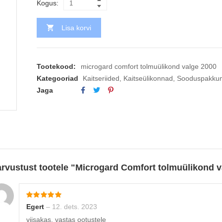
Kogus:
Lisa korvi
Tootekood:
microgard comfort tolmuülikond valge 2000
Kategooriad
Kaitseriided
,
Kaitseülikonnad
,
Sooduspakku
Jaga
arvustust tootele
Microgard Comfort tolmuülikond v
Egert
–
12. dets. 2023
viisakas, vastas ootustele