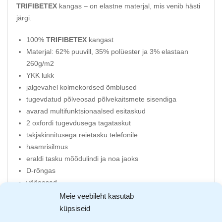
TRIFIBETEX
kangas – on elastne materjal, mis venib hästi
järgi.
100%
TRIFIBETEX
kangast
Materjal: 62% puuvill, 35% polüester ja 3% elastaan
260g/m2
YKK lukk
jalgevahel kolmekordsed õmblused
tugevdatud põlveosad põlvekaitsmete sisendiga
avarad multifunktsionaalsed esitaskud
2 oxfordi tugevdusega tagataskut
takjakinnitusega reietasku telefonile
haamrisilmus
eraldi tasku mõõdulindi ja noa jaoks
D-rõngas
vööaasad
reflektorelemendid
Meie veebileht kasutab
võimalus pikendada pükse 5 cm võrra
küpsiseid