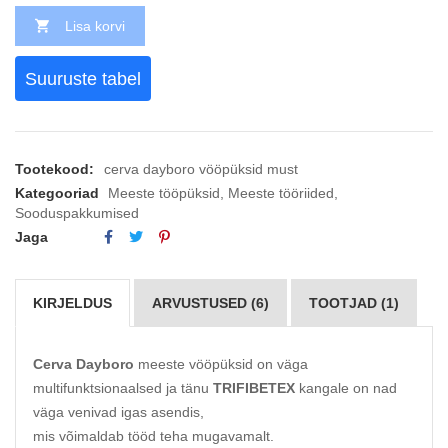
Lisa korvi
Suuruste tabel
Tootekood:
cerva dayboro vööpüksid must
Kategooriad
Meeste tööpüksid
,
Meeste tööriided
,
Sooduspakkumised
Jaga
KIRJELDUS
ARVUSTUSED (6)
TOOTJAD (1)
Cerva Dayboro
meeste vööpüksid on väga
multifunktsionaalsed ja tänu
TRIFIBETEX
kangale on nad
väga venivad igas asendis,
mis võimaldab tööd teha mugavamalt.