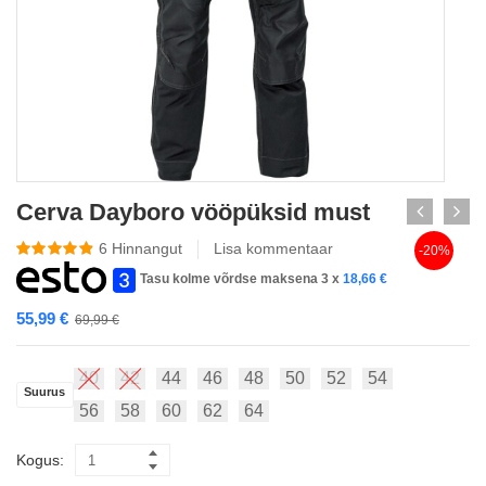
Cerva Dayboro vööpüksid must
6
Hinnangut
Lisa kommentaar
-20%
Tasu kolme võrdse maksena 3 x
18,66
€
55,99
€
69,99
€
40
42
44
46
48
50
52
54
Suurus
56
58
60
62
64
Kogus: