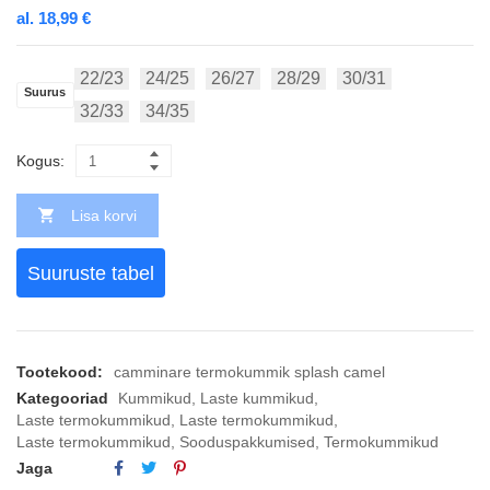
al.
18,99
€
22/23
24/25
26/27
28/29
30/31
Suurus
32/33
34/35
Kogus:
Lisa korvi
Suuruste tabel
Tootekood:
camminare termokummik splash camel
Kategooriad
Kummikud
,
Laste kummikud
,
Laste termokummikud
,
Laste termokummikud
,
Laste termokummikud
,
Sooduspakkumised
,
Termokummikud
Jaga