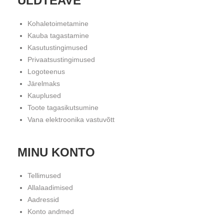
ÜLDTEAVE
Kohaletoimetamine
Kauba tagastamine
Kasutustingimused
Privaatsustingimused
Logoteenus
Järelmaks
Kauplused
Toote tagasikutsumine
Vana elektroonika vastuvõtt
MINU KONTO
Tellimused
Allalaadimised
Aadressid
Konto andmed