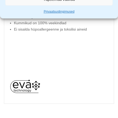
EVA materjal on jalas väga mugav ja seda on väga lihtne
puhastada
Privaatsustingimused
Termosokiga on kummikuid võimalus kanda ka talvel
Kummikud on 100% veekindlad
Ei sisalda hüpoallergeenne ja toksilisi aineid