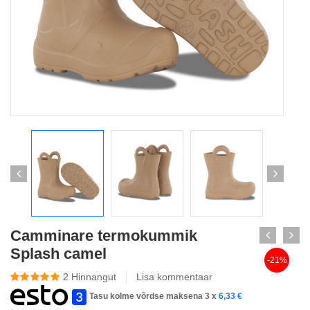
Camminare termokummik
Splash camel
-21%
2
Hinnangut
Lisa kommentaar
Tasu kolme võrdse maksena 3 x
6,33
€