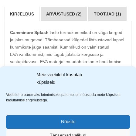
KIRJELDUS
ARVUSTUSED (2)
TOOTJAD (1)
Camminare Splash
laste termokummikud on väga kerged
ja jalas mugavad. Tõmbeaasad külgedel lihtsustavad lapsel
kummikute jalga saamist. Kummikud on valmistatud
EVA vahtkummist, mis tagab jalatsite kergsuse ja
vastupidavuse. EVA materjal muudab ka toote hooldamise
lihtsaks – seetõttu sobivad need suurepäraselt kandmiseks
Meie veebileht kasutab
lasteaias, mänguväljakul, liivakastis, tänavatel ja ka lombis
küpsiseid
hüppamiseks.
Veebilehe paremaks toimimiseks palume teil nõustuda meie küpsiste
Kõrgekvaliteedilised EVA materjalist termokummikud on
kasutamise tingimustega.
disainitud ekstra laste jala eripärasid arvesse võttes
EVA materjalist kummikud on imekerged, seega ka kõige
pisem kandja tunneb kummikut kandes mugavust
Nõustu
Kanna osa on tugevdatud parema stabiilsuse, mugavuse
ja kaitse saavutamiseks
Täpsemad valikud