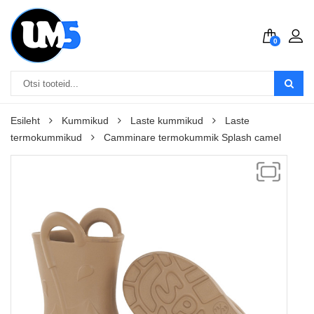
0
Esileht
Kummikud
Laste kummikud
Laste
termokummikud
Camminare termokummik Splash camel