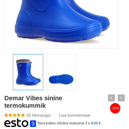
Demar Vibes sinine
termokummik
-20%
32
Hinnangut
Lisa kommentaar
Tasu kolme võrdse maksena 3 x
8,00
€