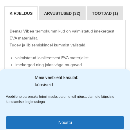
KIRJELDUS
ARVUSTUSED (32)
TOOTJAD (1)
Demar Vibes
termokummikud on valmistatud imekergest
EVA materjalist.
​Tugev ja libisemiskindel kummist välistald.
valmistatud kvaliteetsest EVA materjalist
imekerged ning jalas väga mugavad
kummiku tagaosas on helkurriba
Meie veebileht kasutab
eemaldatav elastse äärega sünteetiline termovooder,
küpsiseid
mida võib pesta kuni 40C juures
kummikud sobivad kasutada nii soojal suveilmal
kui ka
Veebilehe paremaks toimimiseks palume teil nõustuda meie küpsiste
külmal talvel
kasutamise tingimustega.
laiema liistuga
Nõustu