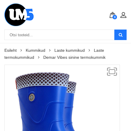
0
Esileht
Kummikud
Laste kummikud
Laste
termokummikud
Demar Vibes sinine termokummik