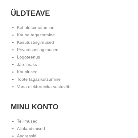
ÜLDTEAVE
Kohaletoimetamine
Kauba tagastamine
Kasutustingimused
Privaatsustingimused
Logoteenus
Järelmaks
Kauplused
Toote tagasikutsumine
Vana elektroonika vastuvõtt
MINU KONTO
Tellimused
Allalaadimised
Aadressid