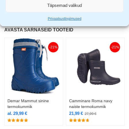
Täpsemad valikud
Privaatsustingimused
AVASTA SARNASEID TOOTEID
-21%
-21%
Demar Mammut sinine
Camminare Roma navy
termokummik
naiste termokummik
al.
29,99
€
21,99
€
27,99
€