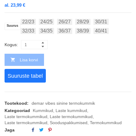
al.
23,99
€
22/23
24/25
26/27
28/29
30/31
Suurus
32/33
34/35
36/37
38/39
40/41
Kogus:
Lisa korvi
Suuruste tabel
Tootekood:
demar vibes sinine termokummik
Kategooriad
Kummikud
,
Laste kummikud
,
Laste termokummikud
,
Laste termokummikud
,
Laste termokummikud
,
Sooduspakkumised
,
Termokummikud
Jaga