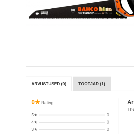
ARVUSTUSED (0)
TOOTJAD (1)
0★
Ar
Rating
The
5★
0
4★
0
3★
0