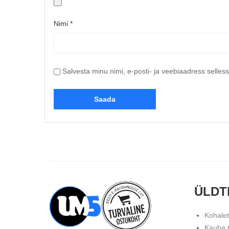
Nimi
*
Salvesta minu nimi, e-posti- ja veebiaadress selles
ÜLDT
Kohale
Kauba 