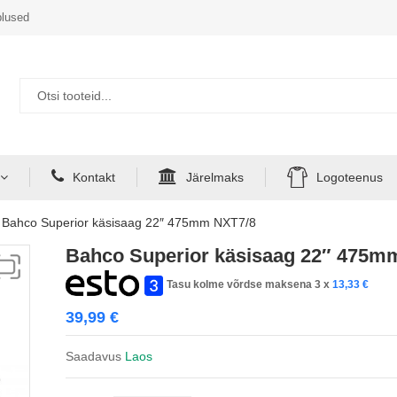
lused
Kontakt
Järelmaks
Logoteenus
Bahco Superior käsisaag 22″ 475mm NXT7/8
Bahco Superior käsisaag 22″ 475m
Tasu kolme võrdse maksena 3 x
13,33
€
39,99
€
Saadavus
Laos