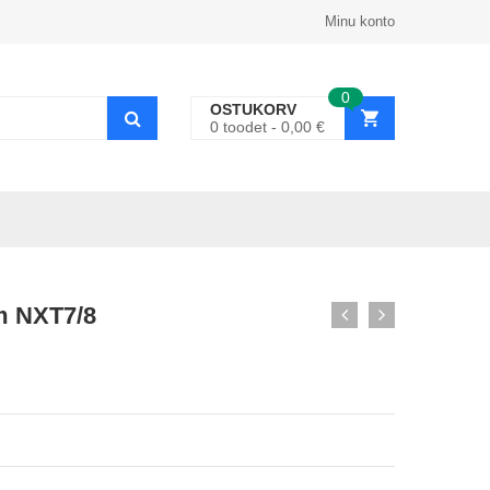
Minu konto
0
OSTUKORV
0
toodet
0,00
€
m NXT7/8