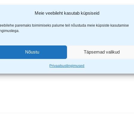
Meie veebileht kasutab küpsiseid
 Superior käsisaag 22″ 475mm NXT7/8”
eebilehe paremaks toimimiseks palume teil nõustuda meie küpsiste kasutamise
ingimustega.
ähistatud
*
-ga
Nõustu
Täpsemad valikud
Privaatsustingimused