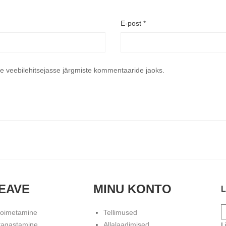
E-post
*
se veebilehitsejasse järgmiste kommentaaride jaoks.
EAVE
MINU KONTO
L
toimetamine
Tellimused
tagastamine
Allalaadimised
L