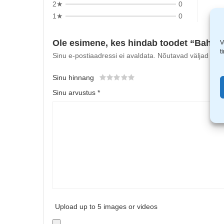
2★
0
1★
0
Ole esimene, kes hindab toodet “Bahco
V
t
Sinu e-postiaadressi ei avaldata.
Nõutavad väljad on t
Sinu hinnang
Sinu arvustus
*
Upload up to 5 images or videos