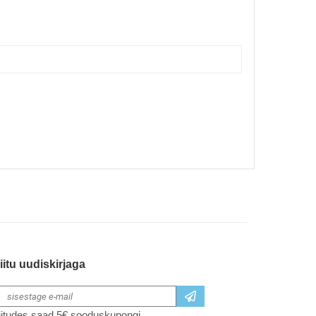
iitu uudiskirjaga
iitudes saad 5€ sooduskupongi