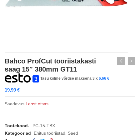
Bahco ProfCut tööriistakasti
saag 15″ 380mm GT11
Tasu kolme võrdse maksena 3 x
6,66
€
19,99
€
Saadavus
Laost otsas
Tootekood:
PC-15-TBX
Kategooriad
Ehitus tööriistad
,
Saed