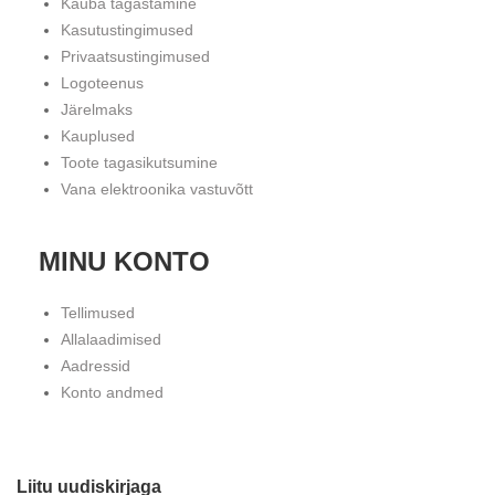
Kauba tagastamine
Kasutustingimused
Privaatsustingimused
Logoteenus
Järelmaks
Kauplused
Toote tagasikutsumine
Vana elektroonika vastuvõtt
MINU KONTO
Tellimused
Allalaadimised
Aadressid
Konto andmed
Liitu uudiskirjaga