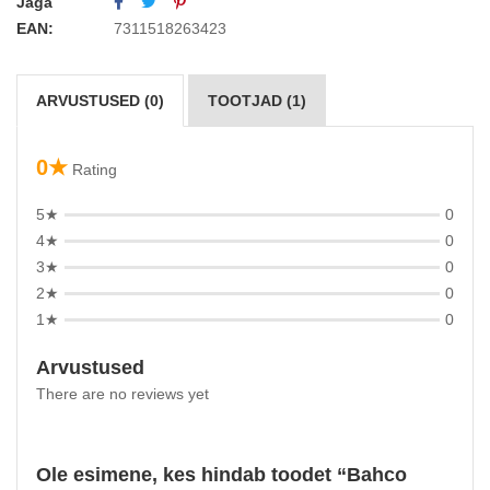
Jaga
EAN:
7311518263423
ARVUSTUSED (0)
TOOTJAD (1)
0★
Rating
5★
0
4★
0
3★
0
2★
0
1★
0
Arvustused
There are no reviews yet
Ole esimene, kes hindab toodet “Bahco