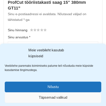
ProfCut tööriistakasti saag 15″ 380mm
GT11”
Sinu e-postiaadressi ei avaldata.
Nõutavad väljad on
tähistatud
*
-ga
Sinu hinnang
Sinu arvustus
*
Meie veebileht kasutab
küpsiseid
Veebilehe paremaks toimimiseks palume teil nõustuda meie küpsiste
kasutamise tingimustega.
Nõustu
Upload up to 5 images or videos
Täpsemad valikud